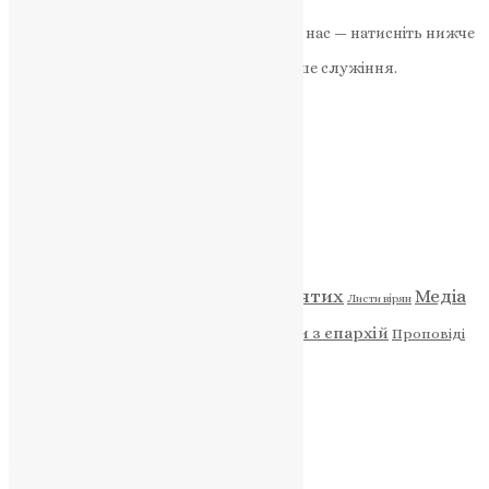
News
,
2 роки тому
1 хв
читати
Якщо маєте можливість, підтримайте нас — натисніть нижче
«Пожертва».
Ваша допомога зміцнює наше служіння.
ПОЖЕРТВА
НАШ ТЕЛЕГРАМ
Категорії
Відео
ENG - News
Житія святих
Медіа
Діти
Листи вірян
Новини
Молитва
Новини з єпархій
Проповіді
Фото
Свята
Архів
Архів