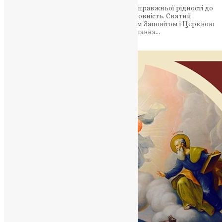
Життя святого Симеона є свідченням справжньої рідності до
Христа — через віру, страждання і жертовність. Святий
апостол Симеон: місток віри між Старим Заповітом і Церквою
Христовою Сьогодні, 27 квітня, Православна…
News
,
1 рік тому
3 хв
читати