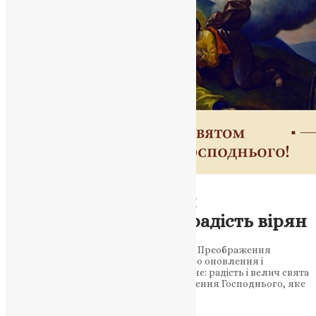
Новини
,
Фото
Свято Преображення
Господнього: велич і радість вірян
6 серпня християни відзначають свято Преображення
Господнього, що закликає до духовного оновлення і
зміцнення віри. Преображення Господнє: радість і велич свята
духовного оновлення Свято Преображення Господнього, яке
відзначається 6 серпня…