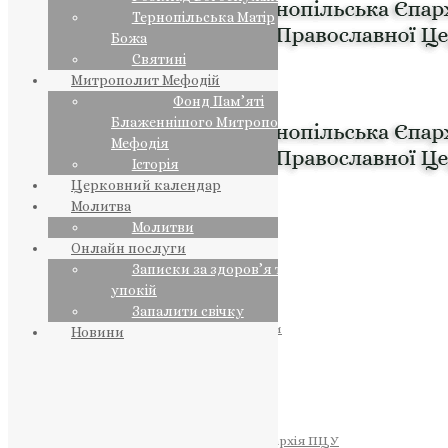
Тернопільська Матір
Божа
Святині
Митрополит Мефодій
Фонд Пам’яті
Блаженнішого Митрополита
Мефодія
Історія
Церковний календар
Молитва
Молитви
Онлайн послуги
Записки за здоров’я та за
упокій
Запалити свічку
ПРЕДСТОЯТЕЛЬ
Православна Церква України
Новини
ПРАВЛЯЧІ АРХІЄРЕЇ
Преосвященний НЕСТОР
Преосвященний ПАВЛО
Преосвященний ТИХОН
ЄПАРХІЇ
Тернопільська Єпархія ПЦУ
Тернопільсько-Бучацька Єпархія ПЦУ