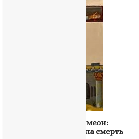
Молитва
,
Новини
,
Фото
Апостол і мученик Симеон:
вірність, яка перемогла смерть