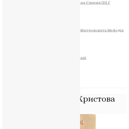
Тернопільсько-Теребовлянська Єпархія ПЦУ
СОБОР РІЗДВА ХРИСТОВОГО
Розклад Богослужінь
Тернопільська Матір Божа
Святині
МИТРОПОЛИТ МЕФОДІЙ
Фонд Пам’яті Блаженнішого Митрополита Мефодія
Історія
ЦЕРКОВНИЙ КАЛЕНДАР
МОЛИТВА
Молитви
ОНЛАЙН ПОСЛУГИ
Записки за здоров’я та за упокій
Запалити свічку
НОВИНИ
Позначка:
Церква Христова
Головна
>
Церква Христова