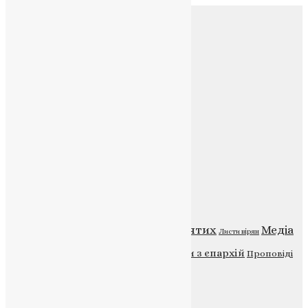
Соц.медіа
Контакти
E-mail:
info@uapc.te.ua
Веб-сайт:
https://uapc.te.ua
Головна
Контакти
Публічна оферта
Категорії
Відео
ENG - News
Житія святих
Медіа
Діти
Листи вірян
Новини
Молитва
Новини з єпархій
Проповіді
Фото
Свята