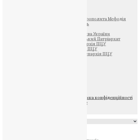
Інші
Фонд Пам’яті Блаженнішого Митрополита Мефодія
Парафія Святих Жон-Мироносиць
Патріархія ПЦУ (УАПЦ)
Офіційна сторінка – Помісна Церква України
Вселенський Константинопольський Патріархат
Тернопільсько-Кременецька єпархія ПЦУ
Тернопільсько-Бучацька єпархія ПЦУ
Тернопільсько-Теребовлянська єпархія ПЦУ
Щедрик – Церковна Лавка
ПОЖЕРТВА
НАШ ТЕЛЕГРАМ
© 2015-2026 Всі права захищені.
Політика конфіденційності
файлів та Cookie
Powered by
Translate