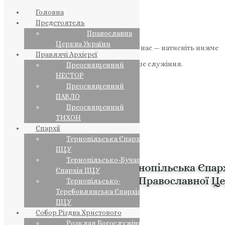
Головна
Предстоятель
Православна
Церква України
Якщо маєте можливість, підтримайте нас — натисніть нижче
Правлячі Архієреї
«Пожертва».
Ваша допомога зміцнює наше служіння.
Преосвященний
НЕСТОР
ПОЖЕРТВА
Преосвященний
ПАВЛО
НАШ ТЕЛЕГРАМ
Преосвященний
ТИХОН
Єпархії
Тернопільська Єпархія
ПЦУ
Тернопільсько-Бучацька
Єпархія ПЦУ
Тернопільсько-
Теребовлянська Єпархія
ПЦУ
Собор Різдва Христового
Розклад Богослужінь