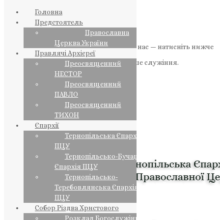
Головна
Предстоятель
Православна
Церква України
Якщо маєте можливість, підтримайте нас — натисніть нижче
Правлячі Архієреї
«Пожертва».
Ваша допомога зміцнює наше служіння.
Преосвященний
НЕСТОР
ПОЖЕРТВА
Преосвященний
ПАВЛО
НАШ ТЕЛЕГРАМ
Преосвященний
ТИХОН
Єпархії
Тернопільська Єпархія
ПЦУ
Тернопільсько-Бучацька
Єпархія ПЦУ
Тернопільсько-
Теребовлянська Єпархія
ПЦУ
Собор Різдва Христового
Розклад Богослужінь