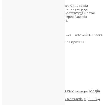
У рамках засідання Святого і Священного Синоду під
головуванням Патріарха Панагіотіта розглянуто ряд
важливих питань, включаючи проект Конституції Святої
Архиєпархії Австралії та випадок протоієрея Алексія
Умінського. Результати роботи Святого і…
News
,
2 роки тому
2 хв
читати
Якщо маєте можливість, підтримайте нас — натисніть нижче
«Пожертва».
Ваша допомога зміцнює наше служіння.
ПОЖЕРТВА
НАШ ТЕЛЕГРАМ
Категорії
Відео
ENG - News
Житія святих
Медіа
Діти
Листи вірян
Новини
Молитва
Новини з єпархій
Проповіді