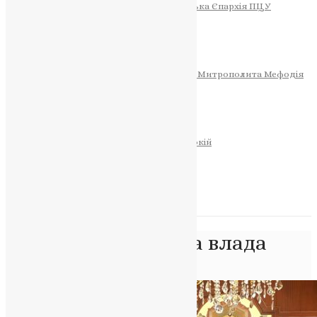
Тернопільсько-Теребовлянська Єпархія ПЦУ
СОБОР РІЗДВА ХРИСТОВОГО
Розклад Богослужінь
Тернопільська Матір Божа
Святині
МИТРОПОЛИТ МЕФОДІЙ
Фонд Пам’яті Блаженнішого Митрополита Мефодія
Історія
ЦЕРКОВНИЙ КАЛЕНДАР
МОЛИТВА
Молитви
ОНЛАЙН ПОСЛУГИ
Записки за здоров’я та за упокій
Запалити свічку
НОВИНИ
Позначка:
церковна влада
Головна
>
церковна влада