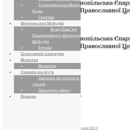
Тернопільська Матір
Божа
Святині
Митрополит Мефодій
Фонд Пам’яті
Блаженнішого Митрополита
Мефодія
Історія
Церковний календар
Молитва
Молитви
Онлайн послуги
Записки за здоров’я та за
упокій
Запалити свічку
ПРЕДСТОЯТЕЛЬ
Православна Церква України
Новини
ПРАВЛЯЧІ АРХІЄРЕЇ
Преосвященний НЕСТОР
Преосвященний ПАВЛО
Преосвященний ТИХОН
ЄПАРХІЇ
Тернопільська Єпархія ПЦУ
Тернопільсько-Бучацька Єпархія ПЦУ