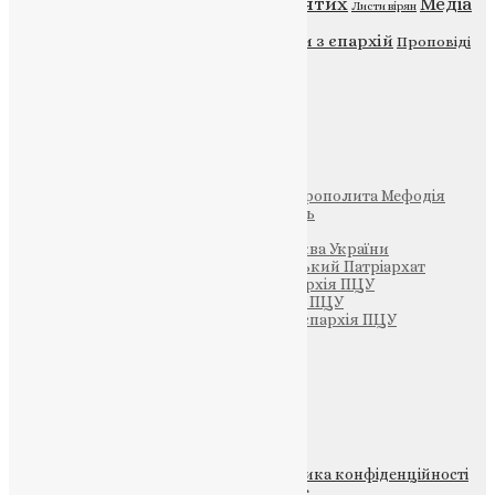
Відео
ENG - News
Житія святих
Медіа
Діти
Листи вірян
Новини
Молитва
Новини з єпархій
Проповіді
Фото
Свята
Інші
Фонд Пам’яті Блаженнішого Митрополита Мефодія
Парафія Святих Жон-Мироносиць
Патріархія ПЦУ (УАПЦ)
Офіційна сторінка – Помісна Церква України
Вселенський Константинопольський Патріархат
Тернопільсько-Кременецька єпархія ПЦУ
Тернопільсько-Бучацька єпархія ПЦУ
Тернопільсько-Теребовлянська єпархія ПЦУ
Щедрик – Церковна Лавка
ПОЖЕРТВА
НАШ ТЕЛЕГРАМ
© 2015-2026 Всі права захищені.
Політика конфіденційності
файлів та Cookie