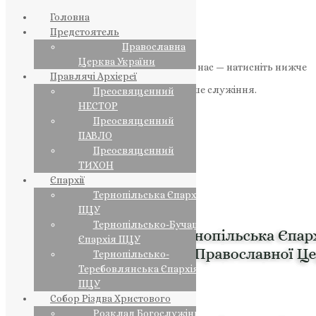
Головна
Предстоятель
Православна
Церква України
Якщо маєте можливість, підтримайте нас — натисніть нижче
Правлячі Архієреї
«Пожертва».
Ваша допомога зміцнює наше служіння.
Преосвященний
НЕСТОР
ПОЖЕРТВА
Преосвященний
ПАВЛО
НАШ ТЕЛЕГРАМ
Преосвященний
ТИХОН
Єпархії
Тернопільська Єпархія
ПЦУ
Тернопільсько-Бучацька
Єпархія ПЦУ
Тернопільсько-
Теребовлянська Єпархія
ПЦУ
Собор Різдва Христового
Розклад Богослужінь