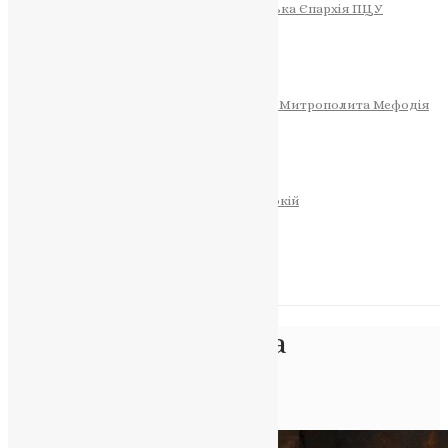
Тернопільсько-Теребовлянська Єпархія ПЦУ
СОБОР РІЗДВА ХРИСТОВОГО
Розклад Богослужінь
Тернопільська Матір Божа
Святині
МИТРОПОЛИТ МЕФОДІЙ
Фонд Пам’яті Блаженнішого Митрополита Мефодія
Історія
ЦЕРКОВНИЙ КАЛЕНДАР
МОЛИТВА
Молитви
ОНЛАЙН ПОСЛУГИ
Записки за здоров’я та за упокій
Запалити свічку
НОВИНИ
Позначка:
церковна
публіцистика
Головна
>
церковна публіцистика