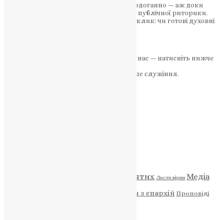
Звернення архієпископа виглядало бездоганно — аж доки
одна деталь не показала зворотний бік публічної риторики.
Йдеться не про звинувачення, а про виклик: чи готові духовні
лідери не лише говорити правильні…
News
,
8 місяців тому
5 хв
читати
Якщо маєте можливість, підтримайте нас — натисніть нижче
«Пожертва».
Ваша допомога зміцнює наше служіння.
ПОЖЕРТВА
НАШ ТЕЛЕГРАМ
Категорії
Відео
ENG - News
Житія святих
Медіа
Діти
Листи вірян
Новини
Молитва
Новини з єпархій
Проповіді
Фото
Свята