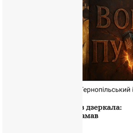
Новини
,
Фото
Красива риторика без дзеркала:
чому один символ зламав
пастирський образ