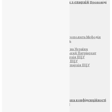
Новини
Молитва
Новини з єпархій
Проповіді
Фото
Свята
Інші
Фонд Пам’яті Блаженнішого Митрополита Мефодія
Парафія Святих Жон-Мироносиць
Патріархія ПЦУ (УАПЦ)
Офіційна сторінка – Помісна Церква України
Вселенський Константинопольський Патріархат
Тернопільсько-Кременецька єпархія ПЦУ
Тернопільсько-Бучацька єпархія ПЦУ
Тернопільсько-Теребовлянська єпархія ПЦУ
Щедрик – Церковна Лавка
ПОЖЕРТВА
НАШ ТЕЛЕГРАМ
© 2015-2026 Всі права захищені.
Політика конфіденційності
файлів та Cookie