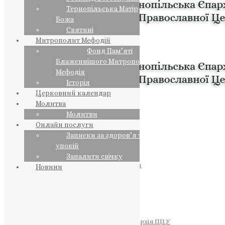
Тернопільська Матір
Божа
Святині
Митрополит Мефодій
Фонд Пам’яті
Блаженнішого Митрополита
Мефодія
Історія
Церковний календар
Молитва
Молитви
Онлайн послуги
Записки за здоров’я та за
упокій
Запалити свічку
ПРЕДСТОЯТЕЛЬ
Православна Церква України
Новини
ПРАВЛЯЧІ АРХІЄРЕЇ
Преосвященний НЕСТОР
Преосвященний ПАВЛО
Преосвященний ТИХОН
ЄПАРХІЇ
Тернопільська Єпархія ПЦУ
Тернопільсько-Бучацька Єпархія ПЦУ