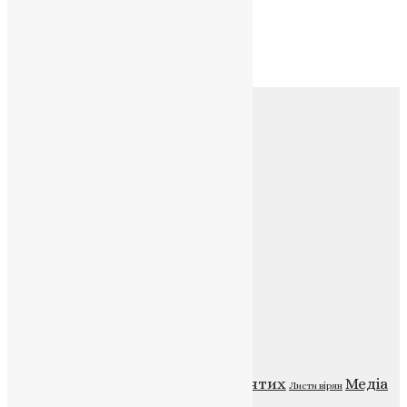
Архів
Архів
Соц.медіа
Контакти
E-mail:
info@uapc.te.ua
Веб-сайт:
https://uapc.te.ua
Головна
Контакти
Публічна оферта
Категорії
Відео
ENG - News
Житія святих
Медіа
Діти
Листи вірян