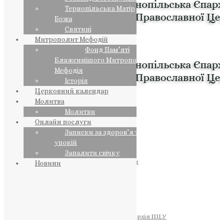
Тернопільська Матір
Божа
Святині
Митрополит Мефодій
Фонд Пам’яті
Блаженнішого Митрополита
Мефодія
Історія
Церковний календар
Молитва
Молитви
Онлайн послуги
Записки за здоров’я та за
упокій
Запалити свічку
ПРЕДСТОЯТЕЛЬ
Православна Церква України
Новини
ПРАВЛЯЧІ АРХІЄРЕЇ
Преосвященний НЕСТОР
Преосвященний ПАВЛО
Преосвященний ТИХОН
ЄПАРХІЇ
Тернопільська Єпархія ПЦУ
Тернопільсько-Бучацька Єпархія ПЦУ