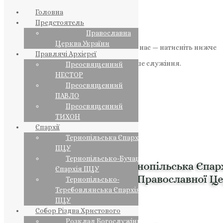
Головна
Предстоятель
Православна
Церква України
Якщо маєте можливість, підтримайте нас — натисніть нижче
Правлячі Архієреї
«Пожертва».
Ваша допомога зміцнює наше служіння.
Преосвященний
НЕСТОР
ПОЖЕРТВА
Преосвященний
ПАВЛО
НАШ ТЕЛЕГРАМ
Преосвященний
ТИХОН
Єпархії
Тернопільська Єпархія
ПЦУ
Тернопільсько-Бучацька
Єпархія ПЦУ
Тернопільсько-
Теребовлянська Єпархія
ПЦУ
Собор Різдва Христового
Розклад Богослужінь