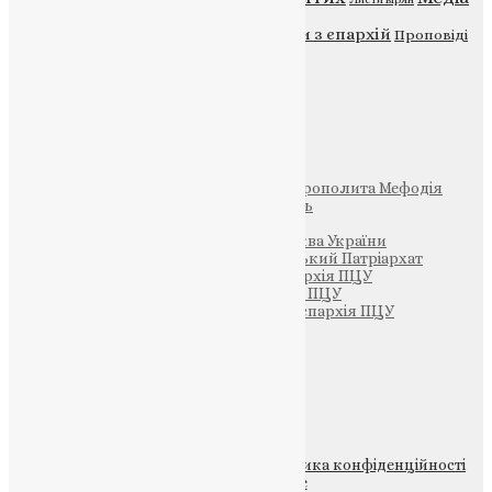
Новини
Молитва
Новини з єпархій
Проповіді
Фото
Свята
Інші
Фонд Пам’яті Блаженнішого Митрополита Мефодія
Парафія Святих Жон-Мироносиць
Патріархія ПЦУ (УАПЦ)
Офіційна сторінка – Помісна Церква України
Вселенський Константинопольський Патріархат
Тернопільсько-Кременецька єпархія ПЦУ
Тернопільсько-Бучацька єпархія ПЦУ
Тернопільсько-Теребовлянська єпархія ПЦУ
Щедрик – Церковна Лавка
ПОЖЕРТВА
НАШ ТЕЛЕГРАМ
© 2015-2026 Всі права захищені.
Політика конфіденційності
файлів та Cookie