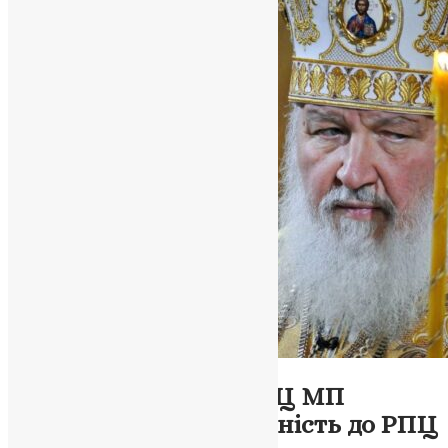
Новини
,
Фото
Донецька єпархія УПЦ МП
вказала на приналежність до РПЦ