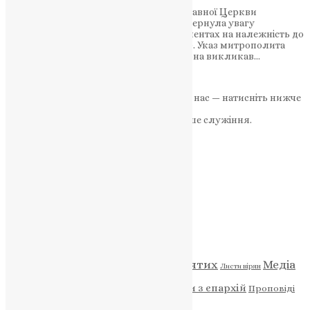
Донецька єпархія Української Православної Церкви
Московського Патріархату (УПЦ МП) звернула увагу
громадськості, вказавши у своїх документах на належність до
Російської Православної Церкви (РПЦ). Указ митрополита
Донецького та Маріупольського Іларіона викликав…
News
,
3 роки тому
1 хв
читати
Якщо маєте можливість, підтримайте нас — натисніть нижче
«Пожертва».
Ваша допомога зміцнює наше служіння.
ПОЖЕРТВА
НАШ ТЕЛЕГРАМ
Категорії
Відео
ENG - News
Житія святих
Медіа
Діти
Листи вірян
Новини
Молитва
Новини з єпархій
Проповіді
Фото
Свята