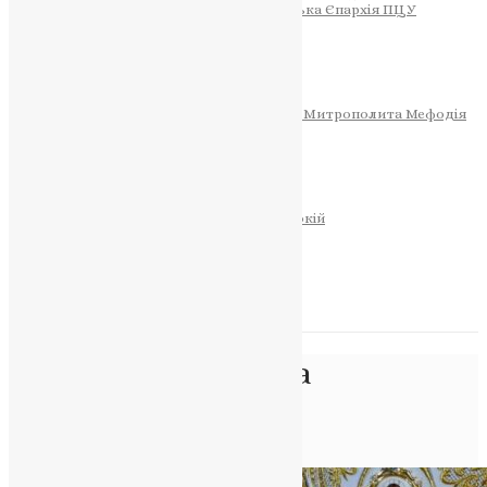
Тернопільсько-Теребовлянська Єпархія ПЦУ
СОБОР РІЗДВА ХРИСТОВОГО
Розклад Богослужінь
Тернопільська Матір Божа
Святині
МИТРОПОЛИТ МЕФОДІЙ
Фонд Пам’яті Блаженнішого Митрополита Мефодія
Історія
ЦЕРКОВНИЙ КАЛЕНДАР
МОЛИТВА
Молитви
ОНЛАЙН ПОСЛУГИ
Записки за здоров’я та за упокій
Запалити свічку
НОВИНИ
Позначка:
церковна
організація
Головна
>
церковна організація