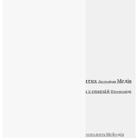
E-mail:
info@uapc.te.ua
Веб-сайт:
https://uapc.te.ua
Головна
Контакти
Публічна оферта
Категорії
Відео
ENG - News
Житія святих
Медіа
Діти
Листи вірян
Новини
Молитва
Новини з єпархій
Проповіді
Фото
Свята
Інші
Фонд Пам’яті Блаженнішого Митрополита Мефодія