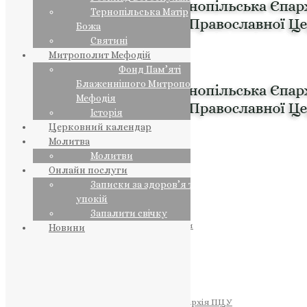
Тернопільська Матір
Божа
Святині
Митрополит Мефодій
Фонд Пам’яті
Блаженнішого Митрополита
Мефодія
Історія
Церковний календар
Молитва
Молитви
Онлайн послуги
Записки за здоров’я та за
упокій
Запалити свічку
ПРЕДСТОЯТЕЛЬ
Православна Церква України
Новини
ПРАВЛЯЧІ АРХІЄРЕЇ
Преосвященний НЕСТОР
Преосвященний ПАВЛО
Преосвященний ТИХОН
ЄПАРХІЇ
Тернопільська Єпархія ПЦУ
Тернопільсько-Бучацька Єпархія ПЦУ