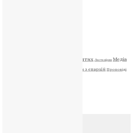
ПОЖЕРТВА
НАШ ТЕЛЕГРАМ
Категорії
Відео
ENG - News
Житія святих
Медіа
Діти
Листи вірян
Новини
Молитва
Новини з єпархій
Проповіді
Фото
Свята
Архів
Архів
Соц.медіа
Контакти