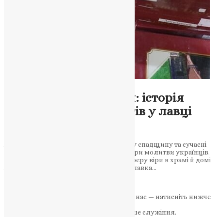
Новини
,
Фото
Між Афоном і Києвом: історія
православних ароматів у лавці
«Щедрик»
Асортимент, що поєднує монастирську спадщину та сучасні
духовні потреби, стає частиною культури молитви українців.
Як сакральні пахощі формують атмосферу віри в храмі й домі
Аромат, що підноситься: як церковна лавка…
News
,
6 місяців тому
3 хв
читати
Якщо маєте можливість, підтримайте нас — натисніть нижче
«Пожертва».
Ваша допомога зміцнює наше служіння.