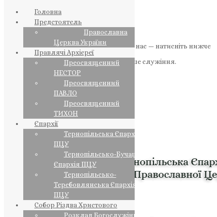
Головна
Предстоятель
Православна
Церква України
Якщо маєте можливість, підтримайте нас — натисніть нижче
Правлячі Архієреї
«Пожертва».
Ваша допомога зміцнює наше служіння.
Преосвященний
НЕСТОР
ПОЖЕРТВА
Преосвященний
ПАВЛО
НАШ ТЕЛЕГРАМ
Преосвященний
ТИХОН
Єпархії
Тернопільська Єпархія
ПЦУ
Тернопільсько-Бучацька
Єпархія ПЦУ
Тернопільсько-
Теребовлянська Єпархія
ПЦУ
Собор Різдва Христового
Розклад Богослужінь