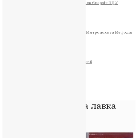
Тернопільсько-Теребовлянська Єпархія ПЦУ
СОБОР РІЗДВА ХРИСТОВОГО
Розклад Богослужінь
Тернопільська Матір Божа
Святині
МИТРОПОЛИТ МЕФОДІЙ
Фонд Пам’яті Блаженнішого Митрополита Мефодія
Історія
ЦЕРКОВНИЙ КАЛЕНДАР
МОЛИТВА
Молитви
ОНЛАЙН ПОСЛУГИ
Записки за здоров’я та за упокій
Запалити свічку
НОВИНИ
Позначка:
церковна лавка
Щедрик
Головна
>
церковна лавка Щедрик