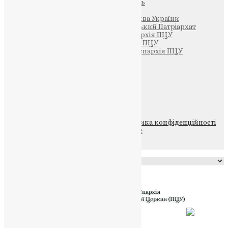
Парафія Святих Жон-Мироносиць
Патріархія ПЦУ (УАПЦ)
Офіційна сторінка – Помісна Церква України
Вселенський Константинопольський Патріархат
Тернопільсько-Кременецька єпархія ПЦУ
Тернопільсько-Бучацька єпархія ПЦУ
Тернопільсько-Теребовлянська єпархія ПЦУ
Щедрик – Церковна Лавка
ПОЖЕРТВА
НАШ ТЕЛЕГРАМ
© 2015-2026 Всі права захищені.
Політика конфіденційності
файлів та Cookie
Powered by
Translate