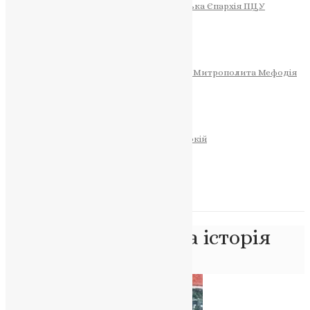
Тернопільсько-Теребовлянська Єпархія ПЦУ
СОБОР РІЗДВА ХРИСТОВОГО
Розклад Богослужінь
Тернопільська Матір Божа
Святині
МИТРОПОЛИТ МЕФОДІЙ
Фонд Пам’яті Блаженнішого Митрополита Мефодія
Історія
ЦЕРКОВНИЙ КАЛЕНДАР
МОЛИТВА
Молитви
ОНЛАЙН ПОСЛУГИ
Записки за здоров’я та за упокій
Запалити свічку
НОВИНИ
Позначка:
церковна історія
Головна
>
церковна історія