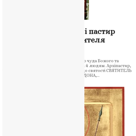
Новини
,
Фото
Цілитель імператора і пастир
народу: пам’ять святителя
Трифілія
Святий Трифілій став свідком великого чуда Божого та
присвятив усе життя служінню Церкві й людям. Архіпастир,
чиє життя стало дорогою від ученості до святості СВЯТИТЕЛЬ
ТРИФІЛІЙ – УЧЕНЬ ВЕЛИКОГО СПИРИДОНА,…
News
,
2 місяці тому
2 хв
читати