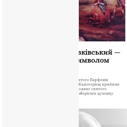
Молитва
,
Новини
,
Фото
Святий Парфеній Жовківський —
мученик, який став символом
вірності Христу
19 травня Церква вшановує пам’ять святого Парфенія
Жовківського, котрий разом із братом Калогерієм прийняв
мученицьку смерть за Христову віру. Подвиг святого
мученика і сьогодні надихає українців зберігати духовну
стійкість у…
News
,
3 місяці тому
4 хв
читати