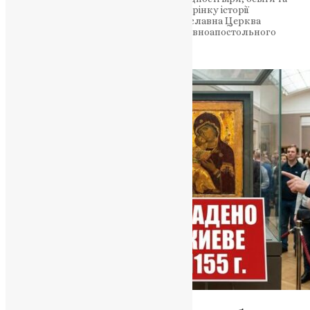
культури. Його місія відкрила нову сторінку історії
християнського світу 14 лютого Православна Церква
вшановує пам’ять святого Кирила — рівноапостольного
подвижника, який разом…
News
,
6 місяців тому
3 хв
читати
Молитва
,
Новини
,
Фото