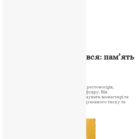
Молитва
,
Новини
,
Фото
Святий, який залишився: пам’ять
патріарха Леонтія
Єрусалимського
Коли Єрусалим опинився під владою хрестоносців,
святитель Леонтій не покинув свою кафедру. Він
продовжував служити людям, підтримувати монастирі та
берегти православну традицію у часи духовного тиску та
окупації. Чому подвиг…
News
,
3 місяці тому
3 хв
читати