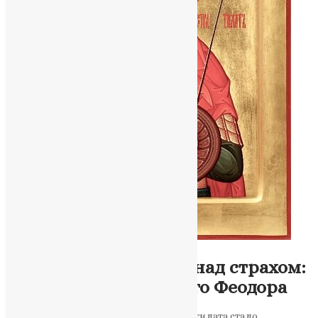
Молитва
,
Новини
,
Фото
Перемога над змієм і над страхом:
духовний урок святого Феодора
Життя великомученика Феодора Стратилата стало