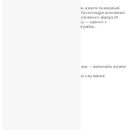
Представлено богослужбові ризи, ікони, книги та шкільні
матеріали майбутнього Предстоятеля. Експозиція доповнює
загальноукраїнський простір пам’яті духовного лідера 29
листопада в стінах Меджибізького замку — одного з
найдавніших укріплених комплексів України…
News
,
8 місяців тому
2 хв
читати
1
2
3
Далі
Якщо маєте можливість, підтримайте нас — натисніть нижче
«Пожертва».
Ваша допомога зміцнює наше служіння.
ПОЖЕРТВА
НАШ ТЕЛЕГРАМ
Категорії