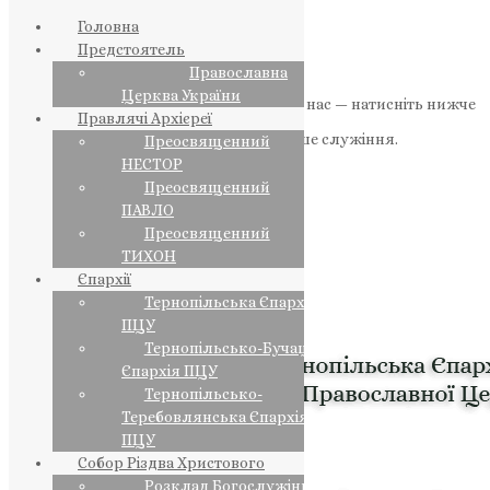
Головна
Предстоятель
Православна
Церква України
Якщо маєте можливість, підтримайте нас — натисніть нижче
Правлячі Архієреї
«Пожертва».
Ваша допомога зміцнює наше служіння.
Преосвященний
НЕСТОР
ПОЖЕРТВА
Преосвященний
ПАВЛО
НАШ ТЕЛЕГРАМ
Преосвященний
ТИХОН
Єпархії
Тернопільська Єпархія
ПЦУ
Тернопільсько-Бучацька
Єпархія ПЦУ
Тернопільсько-
Теребовлянська Єпархія
ПЦУ
Собор Різдва Христового
Розклад Богослужінь