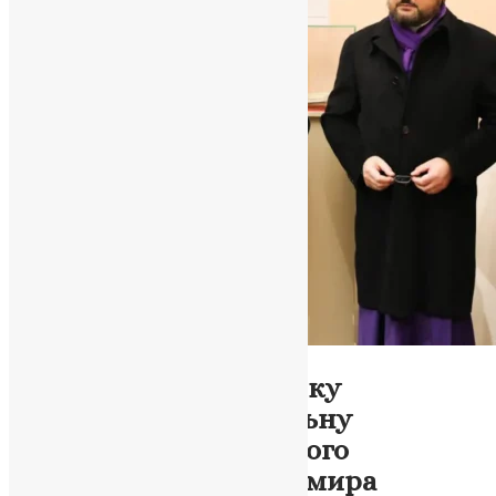
Новини
,
Фото
У Меджибізькому замку
презентували унікальну
колекцію Блаженнішого
Митрополита Володимира