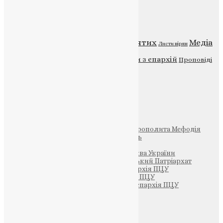
Категорії
Відео
ENG - News
Житія святих
Медіа
Діти
Листи вірян
Новини
Молитва
Новини з єпархій
Проповіді
Фото
Свята
Інші
Фонд Пам’яті Блаженнішого Митрополита Мефодія
Парафія Святих Жон-Мироносиць
Патріархія ПЦУ (УАПЦ)
Офіційна сторінка – Помісна Церква України
Вселенський Константинопольський Патріархат
Тернопільсько-Кременецька єпархія ПЦУ
Тернопільсько-Бучацька єпархія ПЦУ
Тернопільсько-Теребовлянська єпархія ПЦУ
Щедрик – Церковна Лавка
ПОЖЕРТВА