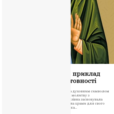
Молитва
,
Новини
,
Фото
Єфросинія Полоцька: приклад
мудрості, віри та жертовності
Преподобна Єфросинія Полоцька стала духовним символом
служіння Богові та людям, поєднавши молитву з
просвітницькою діяльністю. Свята князівна засновувала
школи, переписувала книги та будувала храми для свого
народу Преподобна Єфросинія Полоцька…