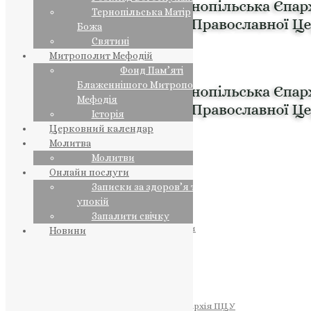
Тернопільська Матір
Божа
Святині
Митрополит Мефодій
Фонд Пам’яті
Блаженнішого Митрополита
Мефодія
Історія
Церковний календар
Молитва
Молитви
Онлайн послуги
Записки за здоров’я та за
упокій
Запалити свічку
ПРЕДСТОЯТЕЛЬ
Православна Церква України
Новини
ПРАВЛЯЧІ АРХІЄРЕЇ
Преосвященний НЕСТОР
Преосвященний ПАВЛО
Преосвященний ТИХОН
ЄПАРХІЇ
Тернопільська Єпархія ПЦУ
Тернопільсько-Бучацька Єпархія ПЦУ