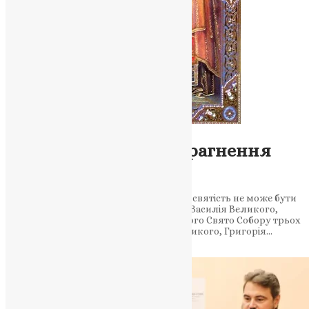
Молитва
,
Новини
,
Фото
Свято, народжене з прагнення
миру
Собор трьох святителів нагадує: навіть святість не може бути
приводом для поділу. Духовний урок Василія Великого,
Григорія Богослова та Іоана Золотоустого Свято Собору трьох
Вселенських святителів — Василія Великого, Григорія…
News
,
6 місяців тому
3 хв
читати