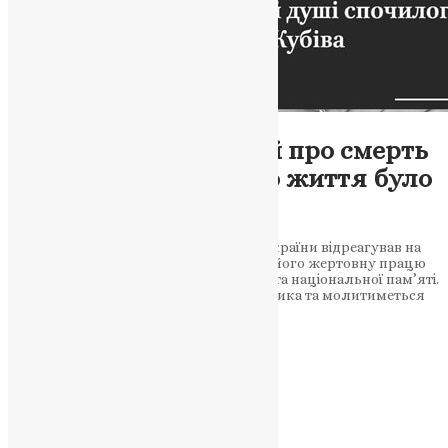
Новини
,
Фото
Митрополит Епіфаній про смерть
Степана Кубіва: «Його життя було
служінням Україні»
Предстоятель Православної Церкви України відреагував на
смерть Степана Кубіва, підкресливши його жертовну працю
для української державності, Церкви та національної пам’яті.
ПЦУ висловила співчуття родині політика та молитиметься
за упокій його…
News
,
3 місяці тому
2 хв
читати