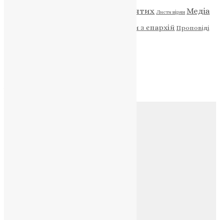
Відео
ENG - News
Житія святих
Медіа
Діти
Листи вірян
Новини
Молитва
Новини з єпархій
Проповіді
Фото
Свята
Архів
Архів
Соц.медіа
Контакти
E-mail:
info@uapc.te.ua
Веб-сайт:
https://uapc.te.ua
Головна
Контакти
Публічна оферта