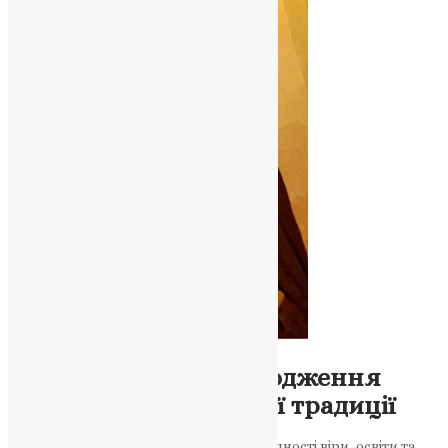
Молитва
,
Новини
,
Фото
Святий Кирило і народження
слов’янської духовної традиції
Життя подвижника стало символом єдності віри, освіти та