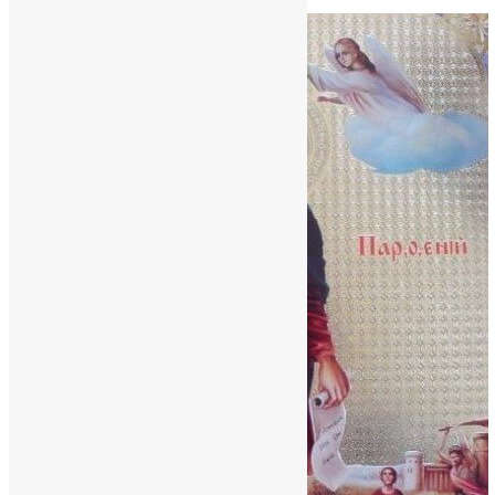
News
,
3 місяці тому
3 хв
читати