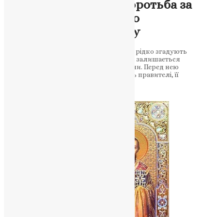
Священний образ і боротьба за
спадщину: правда про
«Владимирську» ікону
Київське походження реліквії, про яке рідко згадують
офіційні наративи. Чому історія святині залишається
актуальною сьогодні Її знають мільйони. Перед нею
моляться патріархи, на ній присягають правителі, її
називають серцем «Святої…
News
,
6 місяців тому
3 хв
читати