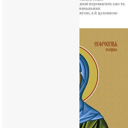
прикладом того, як віра допомагає людині перемагати зло та
залишатися вірною правді. Святий воєначальник
прославився не лише військовою звитягою, а й духовною
незламністю Щороку Церква…
News
,
2 місяці тому
3 хв
читати