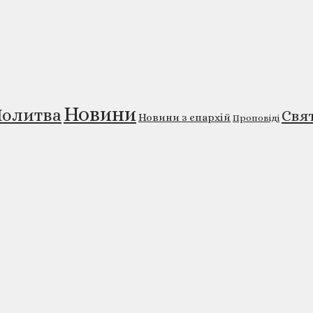
Новини
олитва
Свя
Новини з єпархій
Проповіді