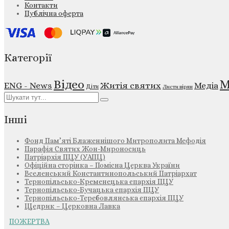
Контакти
Публічна оферта
Категорії
М
Відео
ENG - News
Житія святих
Медіа
Діти
Листи вірян
Інші
Фонд Пам’яті Блаженнішого Митрополита Мефодія
Парафія Святих Жон-Мироносиць
Патріархія ПЦУ (УАПЦ)
Офіційна сторінка – Помісна Церква України
Вселенський Константинопольський Патріархат
Тернопільсько-Кременецька єпархія ПЦУ
Тернопільсько-Бучацька єпархія ПЦУ
Тернопільсько-Теребовлянська єпархія ПЦУ
Щедрик – Церковна Лавка
ПОЖЕРТВА