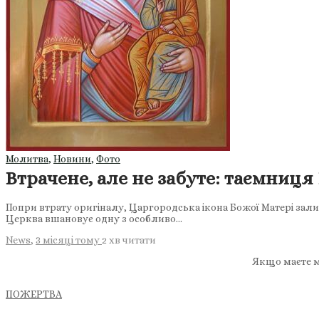
Молитва
,
Новини
,
Фото
Втрачене, але не забуте: таємниця
Попри втрату оригіналу, Царгородська ікона Божої Матері зали
Церква вшановує одну з особливо…
News
,
3 місяці тому
2 хв
читати
Якщо маєте м
ПОЖЕРТВА