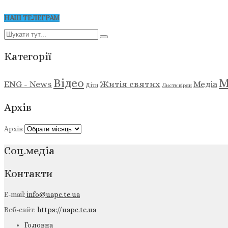
НАШ ТЕЛЕГРАМ
Категорії
М
Відео
ENG - News
Житія святих
Медіа
Діти
Листи вірян
Архів
Архів
Соц.медіа
Контакти
E-mail:
info@uapc.te.ua
Веб-сайт:
https://uapc.te.ua
Головна