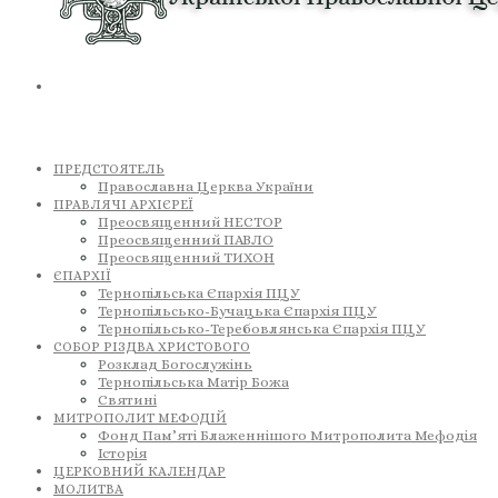
ПРЕДСТОЯТЕЛЬ
Православна Церква України
ПРАВЛЯЧІ АРХІЄРЕЇ
Преосвященний НЕСТОР
Преосвященний ПАВЛО
Преосвященний ТИХОН
ЄПАРХІЇ
Тернопільська Єпархія ПЦУ
Тернопільсько-Бучацька Єпархія ПЦУ
Тернопільсько-Теребовлянська Єпархія ПЦУ
СОБОР РІЗДВА ХРИСТОВОГО
Розклад Богослужінь
Тернопільська Матір Божа
Святині
МИТРОПОЛИТ МЕФОДІЙ
Фонд Пам’яті Блаженнішого Митрополита Мефодія
Історія
ЦЕРКОВНИЙ КАЛЕНДАР
МОЛИТВА