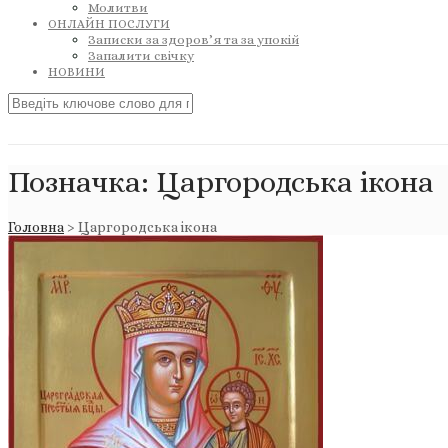
Молитви
ОНЛАЙН ПОСЛУГИ
Записки за здоров’я та за упокій
Запалити свічку
НОВИНИ
Позначка:
Царгородська ікона
Головна
>
Царгородська ікона