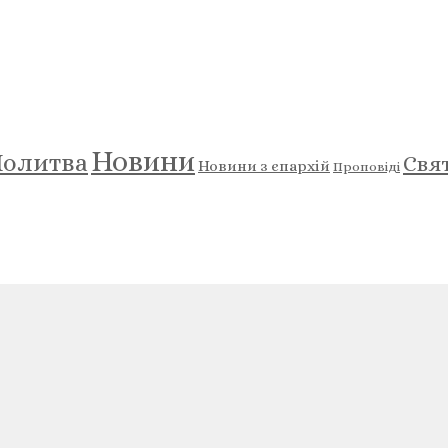
Новини
олитва
Свя
Новини з єпархій
Проповіді