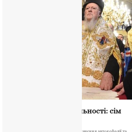
Новини
,
Фото
Томос і час відповідальності: сім
років вільної Церкви
Митрополит Епіфаній — про духовне значення автокефалії та