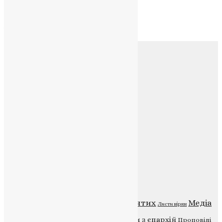
Архів
Архів
Соц.медіа
Контакти
E-mail:
info@uapc.te.ua
Веб-сайт:
https://uapc.te.ua
Головна
Контакти
Публічна оферта
Категорії
Відео
ENG - News
Житія святих
Медіа
Діти
Листи вірян
Новини
Молитва
Новини з єпархій
Проповіді