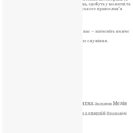
молитву за Україну у Царгороді. Свобода, здобута у молитві та
служінні Сім років тому в історії українського православ’я
відбулася подія, значення якої…
News
,
7 місяців тому
2 хв
читати
Якщо маєте можливість, підтримайте нас — натисніть нижче
«Пожертва».
Ваша допомога зміцнює наше служіння.
ПОЖЕРТВА
НАШ ТЕЛЕГРАМ
Категорії
Відео
ENG - News
Житія святих
Медіа
Діти
Листи вірян
Новини
Молитва
Новини з єпархій
Проповіді
Фото
Свята