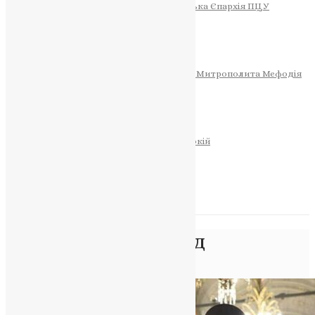
Тернопільсько-Теребовлянська Єпархія ПЦУ
СОБОР РІЗДВА ХРИСТОВОГО
Розклад Богослужінь
Тернопільська Матір Божа
Святині
МИТРОПОЛИТ МЕФОДІЙ
Фонд Пам’яті Блаженнішого Митрополита Мефодія
Історія
ЦЕРКОВНИЙ КАЛЕНДАР
МОЛИТВА
Молитви
ОНЛАЙН ПОСЛУГИ
Записки за здоров’я та за упокій
Запалити свічку
НОВИНИ
Позначка:
Царгород
Головна
>
Царгород