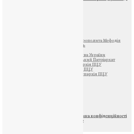
Фото
Свята
Інші
Фонд Пам’яті Блаженнішого Митрополита Мефодія
Парафія Святих Жон-Мироносиць
Патріархія ПЦУ (УАПЦ)
Офіційна сторінка – Помісна Церква України
Вселенський Константинопольський Патріархат
Тернопільсько-Кременецька єпархія ПЦУ
Тернопільсько-Бучацька єпархія ПЦУ
Тернопільсько-Теребовлянська єпархія ПЦУ
Щедрик – Церковна Лавка
ПОЖЕРТВА
НАШ ТЕЛЕГРАМ
© 2015-2026 Всі права захищені.
Політика конфіденційності
файлів та Cookie