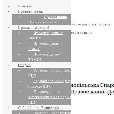
Головна
Предстоятель
Православна
Церква України
Якщо маєте можливість, підтримайте нас — натисніть нижче
Правлячі Архієреї
«Пожертва».
Ваша допомога зміцнює наше служіння.
Преосвященний
НЕСТОР
ПОЖЕРТВА
Преосвященний
ПАВЛО
НАШ ТЕЛЕГРАМ
Преосвященний
ТИХОН
Єпархії
Тернопільська Єпархія
ПЦУ
Тернопільсько-Бучацька
Єпархія ПЦУ
Тернопільсько-
Теребовлянська Єпархія
ПЦУ
Собор Різдва Христового
Розклад Богослужінь