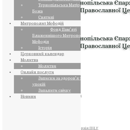
Тернопільська Матір
Божа
Святині
Митрополит Мефодій
Фонд Пам’яті
Блаженнішого Митрополита
Мефодія
Історія
Церковний календар
Молитва
Молитви
Онлайн послуги
Записки за здоров’я та за
упокій
Запалити свічку
ПРЕДСТОЯТЕЛЬ
Православна Церква України
Новини
ПРАВЛЯЧІ АРХІЄРЕЇ
Преосвященний НЕСТОР
Преосвященний ПАВЛО
Преосвященний ТИХОН
ЄПАРХІЇ
Тернопільська Єпархія ПЦУ
Тернопільсько-Бучацька Єпархія ПЦУ