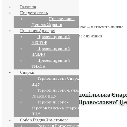
Головна
Предстоятель
Православна
Церква України
Якщо маєте можливість, підтримайте нас — натисніть нижче
Правлячі Архієреї
«Пожертва».
Ваша допомога зміцнює наше служіння.
Преосвященний
НЕСТОР
ПОЖЕРТВА
Преосвященний
ПАВЛО
НАШ ТЕЛЕГРАМ
Преосвященний
ТИХОН
Єпархії
Тернопільська Єпархія
ПЦУ
Тернопільсько-Бучацька
Єпархія ПЦУ
Тернопільсько-
Теребовлянська Єпархія
ПЦУ
Собор Різдва Христового
Розклад Богослужінь