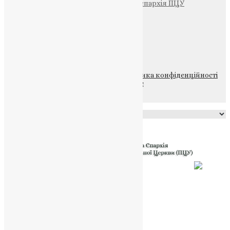
Тернопільсько-Теребовлянська єпархія ПЦУ
Щедрик – Церковна Лавка
ПОЖЕРТВА
НАШ ТЕЛЕГРАМ
© 2015-2026 Всі права захищені.
Політика конфіденційності
файлів та Cookie
Powered by
Translate