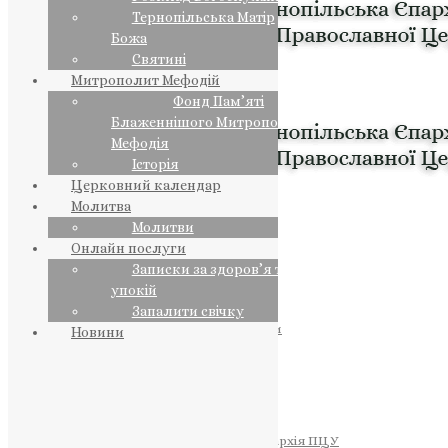
Тернопільська Матір
Божа
Святині
Митрополит Мефодій
Фонд Пам’яті
Блаженнішого Митрополита
Мефодія
Історія
Церковний календар
Молитва
Молитви
Онлайн послуги
Записки за здоров’я та за
упокій
Запалити свічку
ПРЕДСТОЯТЕЛЬ
Православна Церква України
Новини
ПРАВЛЯЧІ АРХІЄРЕЇ
Преосвященний НЕСТОР
Преосвященний ПАВЛО
Преосвященний ТИХОН
ЄПАРХІЇ
Тернопільська Єпархія ПЦУ
Тернопільсько-Бучацька Єпархія ПЦУ