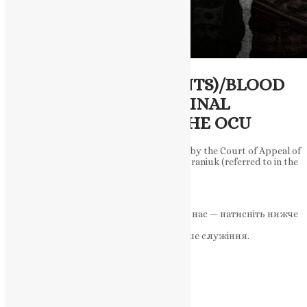
Новини
,
Фото
EXCLUSIVE (DOCUMENTS)/BLOOD
BROTHERS: THE CRIMINAL
FRANCHISE WITHIN THE OCU
According to the text of the verdict issued by the Court of Appeal of
the City of Kyiv on June 26, 2018, Nazar Petraniuk (referred to in the
documents as…
News
,
3 місяці тому
8 хв
читати
Якщо маєте можливість, підтримайте нас — натисніть нижче
«Пожертва».
Ваша допомога зміцнює наше служіння.
ПОЖЕРТВА
НАШ ТЕЛЕГРАМ