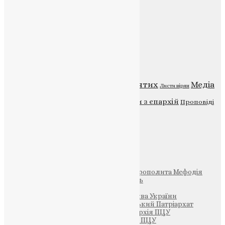
Головна
Контакти
Публічна оферта
Категорії
Відео
ENG - News
Житія святих
Медіа
Діти
Листи вірян
Новини
Молитва
Новини з єпархій
Проповіді
Фото
Свята
Інші
Фонд Пам’яті Блаженнішого Митрополита Мефодія
Парафія Святих Жон-Мироносиць
Патріархія ПЦУ (УАПЦ)
Офіційна сторінка – Помісна Церква України
Вселенський Константинопольський Патріархат
Тернопільсько-Кременецька єпархія ПЦУ
Тернопільсько-Бучацька єпархія ПЦУ