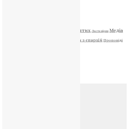
Категорії
Відео
ENG - News
Житія святих
Медіа
Діти
Листи вірян
Новини
Молитва
Новини з єпархій
Проповіді
Фото
Свята
Архів
Архів
Соц.медіа
Контакти
E-mail:
info@uapc.te.ua
Веб-сайт:
https://uapc.te.ua