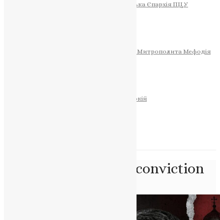
Тернопільсько-Теребовлянська Єпархія ПЦУ
СОБОР РІЗДВА ХРИСТОВОГО
Розклад Богослужінь
Тернопільська Матір Божа
Святині
МИТРОПОЛИТ МЕФОДІЙ
Фонд Пам’яті Блаженнішого Митрополита Мефодія
Історія
ЦЕРКОВНИЙ КАЛЕНДАР
МОЛИТВА
Молитви
ОНЛАЙН ПОСЛУГИ
Записки за здоров’я та за упокій
Запалити свічку
НОВИНИ
Позначка:
criminal conviction
Головна
>
criminal conviction