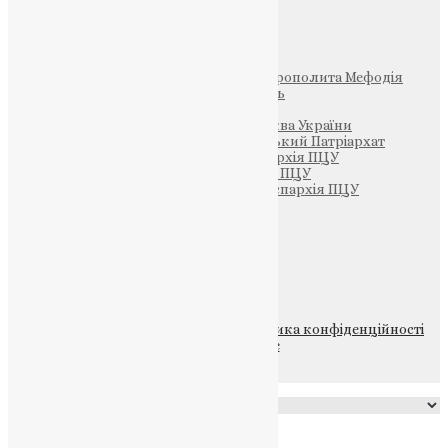
Інші
Фонд Пам’яті Блаженнішого Митрополита Мефодія
Парафія Святих Жон-Мироносиць
Патріархія ПЦУ (УАПЦ)
Офіційна сторінка – Помісна Церква України
Вселенський Константинопольський Патріархат
Тернопільсько-Кременецька єпархія ПЦУ
Тернопільсько-Бучацька єпархія ПЦУ
Тернопільсько-Теребовлянська єпархія ПЦУ
Щедрик – Церковна Лавка
ПОЖЕРТВА
НАШ ТЕЛЕГРАМ
© 2015-2026 Всі права захищені.
Політика конфіденційності
файлів та Cookie
Powered by
Translate