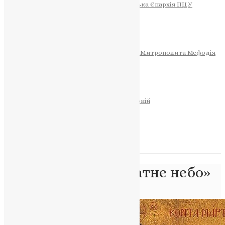
Тернопільсько-Теребовлянська Єпархія ПЦУ
СОБОР РІЗДВА ХРИСТОВОГО
Розклад Богослужінь
Тернопільська Матір Божа
Святині
МИТРОПОЛИТ МЕФОДІЙ
Фонд Пам’яті Блаженнішого Митрополита Мефодія
Історія
ЦЕРКОВНИЙ КАЛЕНДАР
МОЛИТВА
Молитви
ОНЛАЙН ПОСЛУГИ
Записки за здоров’я та за упокій
Запалити свічку
НОВИНИ
Позначка:
«Благодатне небо»
Головна
>
«Благодатне небо»