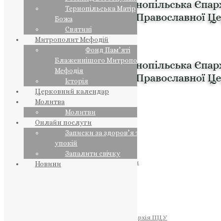
Тернопільська Матір
Божа
Святині
Митрополит Мефодій
Фонд Пам’яті
Блаженнішого Митрополита
Мефодія
Історія
Церковний календар
Молитва
Молитви
Онлайн послуги
Записки за здоров’я та за
упокій
Запалити свічку
ПРЕДСТОЯТЕЛЬ
Православна Церква України
Новини
ПРАВЛЯЧІ АРХІЄРЕЇ
Преосвященний НЕСТОР
Преосвященний ПАВЛО
Преосвященний ТИХОН
ЄПАРХІЇ
Тернопільська Єпархія ПЦУ
Тернопільсько-Бучацька Єпархія ПЦУ