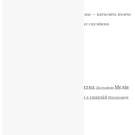
News
,
2 роки тому
3 хв
читати
Якщо маєте можливість, підтримайте нас — натисніть нижче
«Пожертва».
Ваша допомога зміцнює наше служіння.
ПОЖЕРТВА
НАШ ТЕЛЕГРАМ
Категорії
Відео
ENG - News
Житія святих
Медіа
Діти
Листи вірян
Новини
Молитва
Новини з єпархій
Проповіді
Фото
Свята
Архів
Архів