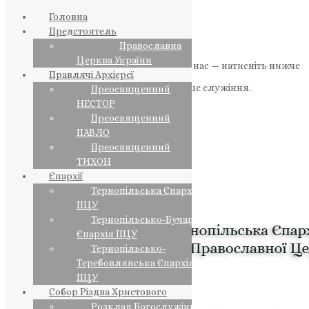
Головна
Предстоятель
Православна
Церква України
Якщо маєте можливість, підтримайте нас — натисніть нижче
Правлячі Архієреї
«Пожертва».
Ваша допомога зміцнює наше служіння.
Преосвященний
НЕСТОР
ПОЖЕРТВА
Преосвященний
ПАВЛО
НАШ ТЕЛЕГРАМ
Преосвященний
ТИХОН
Єпархії
Тернопільська Єпархія
ПЦУ
Тернопільсько-Бучацька
Єпархія ПЦУ
Тернопільсько-
Теребовлянська Єпархія
ПЦУ
Собор Різдва Христового
Розклад Богослужінь