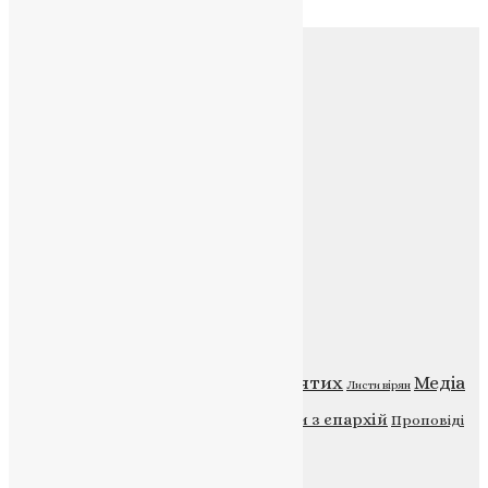
Соц.медіа
Контакти
E-mail:
info@uapc.te.ua
Веб-сайт:
https://uapc.te.ua
Головна
Контакти
Публічна оферта
Категорії
Відео
ENG - News
Житія святих
Медіа
Діти
Листи вірян
Новини
Молитва
Новини з єпархій
Проповіді
Фото
Свята