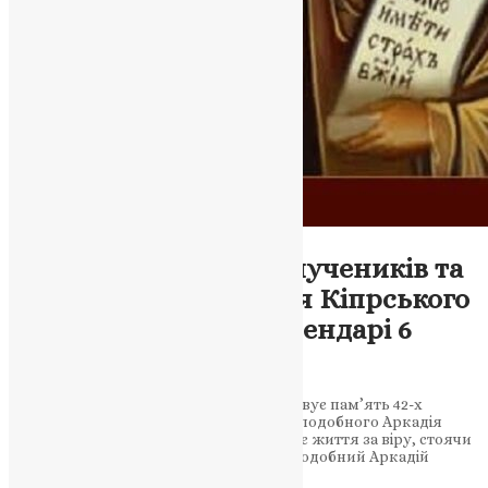
Молитва
,
Фото
Пам’ять святителів-мучеників та
преподобного Аркадія Кіпрського
в Православному календарі 6
березня
Цього дня Православна Церква вшановує пам’ять 42-х
святителів-мучеників в Амморії та преподобного Аркадія
Кіпрського. Мужні воїни віддавали своє життя за віру, стоячи
на шляху сарацинського нападу. Преподобний Аркадій
здійснював чернечі…