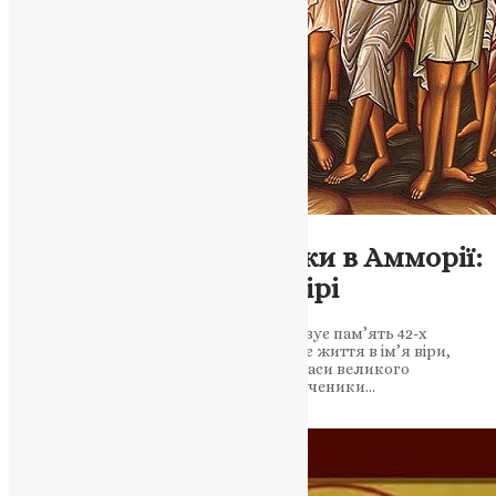
Молитва
,
Фото
42 Святителі-мученики в Амморії:
Пам’ять і відданість вірі
У цей день православна церква вшановує пам’ять 42-х
мучеників в Амморії, які, віддавши своє життя в ім’я віри,
стали символом стійкості і героїзму в часи великого
випробування. Серед них святителі-мученики…
News
,
2 роки тому
3 хв
читати