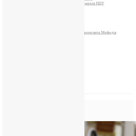
Тернопільсько-Теребовлянська Єпархія ПЦУ
СОБОР РІЗДВА ХРИСТОВОГО
Розклад Богослужінь
Тернопільська Матір Божа
Святині
МИТРОПОЛИТ МЕФОДІЙ
Фонд Пам’яті Блаженнішого Митрополита Мефодія
Історія
ЦЕРКОВНИЙ КАЛЕНДАР
МОЛИТВА
Молитви
ОНЛАЙН ПОСЛУГИ
Записки за здоров’я та за упокій
Запалити свічку
НОВИНИ
Позначка:
ArtArmor
Головна
>
ArtArmor