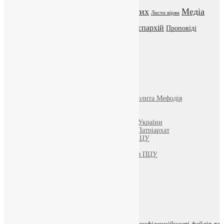
Відео
ENG - News
Житія святих
Медіа
Діти
Листи вірян
Новини
Молитва
Новини з єпархій
Проповіді
Фото
Свята
Інші
Фонд Пам’яті Блаженнішого Митрополита Мефодія
Парафія Святих Жон-Мироносиць
Патріархія ПЦУ (УАПЦ)
Офіційна сторінка – Помісна Церква України
Вселенський Константинопольський Патріархат
Тернопільсько-Кременецька єпархія ПЦУ
Тернопільсько-Бучацька єпархія ПЦУ
Тернопільсько-Теребовлянська єпархія ПЦУ
Щедрик – Церковна Лавка
ПОЖЕРТВА
НАШ ТЕЛЕГРАМ