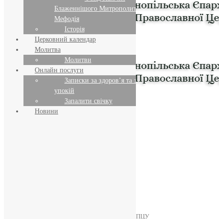
Блаженнішого Митрополита
Мефодія
Історія
Церковний календар
Молитва
Молитви
Онлайн послуги
Записки за здоров’я та за
упокій
Запалити свічку
Новини
ПРЕДСТОЯТЕЛЬ
Православна Церква України
ПРАВЛЯЧІ АРХІЄРЕЇ
Преосвященний НЕСТОР
Преосвященний ПАВЛО
Преосвященний ТИХОН
ЄПАРХІЇ
Тернопільська Єпархія ПЦУ
Тернопільсько-Бучацька Єпархія ПЦУ