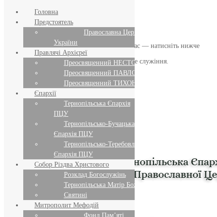
Головна
Предстоятель
Православна Церква
України
Якщо маєте можливість, підтримайте нас — натисніть нижче
Правлячі Архієреї
«Пожертва».
Ваша допомога зміцнює наше служіння.
Преосвященний НЕСТОР
Преосвященний ПАВЛО
ПОЖЕРТВА
Преосвященний ТИХОН
Єпархії
НАШ ТЕЛЕГРАМ
Тернопільська Єпархія
ПЦУ
Тернопільсько-Бучацька
Єпархія ПЦУ
Тернопільсько-Теребовлянська
Єпархія ПЦУ
Собор Різдва Христового
Розклад Богослужінь
Тернопільська Матір Божа
Святині
Митрополит Мефодій
Фонд Пам’яті