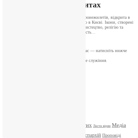
написаних на бронеплитах
Виставка ікон, написаних на бронеплитах бронежилетів, відкрита в
Патріаршому соборі Воскресіння Христового в Києві. Ікони, створені
в рамках проєкту «ArtArmor», об’єднують мистецтво, релігію та
історію, втілюючи духовну силу та жертовність…
News
,
3 роки тому
2 хв
читати
Якщо маєте можливість, підтримайте нас — натисніть нижче
«Пожертва».
Ваша допомога зміцнює наше служіння.
ПОЖЕРТВА
НАШ ТЕЛЕГРАМ
Категорії
Відео
ENG - News
Житія святих
Медіа
Діти
Листи вірян
Новини
Молитва
Новини з єпархій
Проповіді