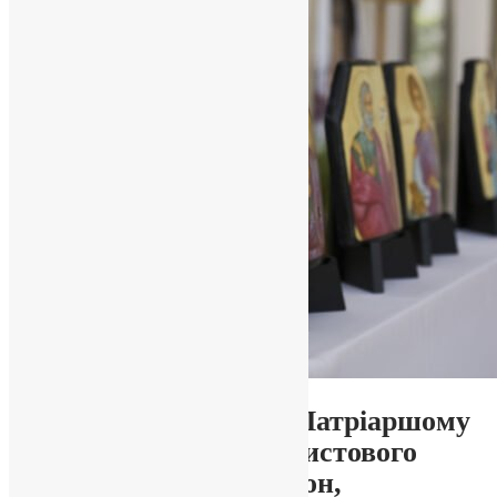
Новини
,
Фото
«Духовна звитяга»: у Патріаршому
соборі Воскресіння Христового
проходить виставка ікон,