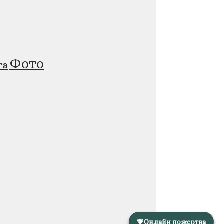
Фото
та
💗
Онлайн пожертва