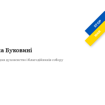
STOP
WAR
а Буковині
див духовенство і благодійників собору