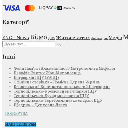
Категорії
М
Відео
ENG - News
Житія святих
Медіа
Діти
Листи вірян
Інші
Фонд Пам’яті Блаженнішого Митрополита Мефодія
Парафія Святих Жон-Мироносиць
Патріархія ПЦУ (УАПЦ)
Офіційна сторінка – Помісна Церква України
Вселенський Константинопольський Патріархат
Тернопільсько-Кременецька єпархія ПЦУ
Тернопільсько-Бучацька єпархія ПЦУ
Тернопільсько-Теребовлянська єпархія ПЦУ
Щедрик – Церковна Лавка
ПОЖЕРТВА
НАШ ТЕЛЕГРАМ