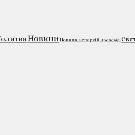
Новини
олитва
Свя
Новини з єпархій
Проповіді