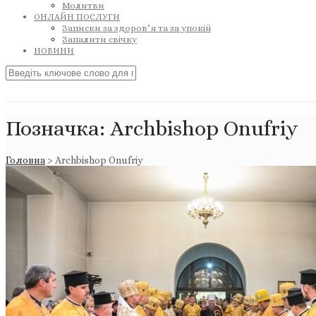
Молитви
ОНЛАЙН ПОСЛУГИ
Записки за здоров’я та за упокій
Запалити свічку
НОВИНИ
Позначка:
Archbishop Onufriy
Головна
>
Archbishop Onufriy