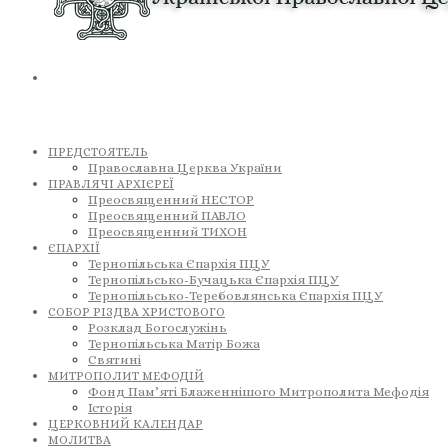
ПРЕДСТОЯТЕЛЬ
Православна Церква України
ПРАВЛЯЧІ АРХІЄРЕЇ
Преосвященний НЕСТОР
Преосвященний ПАВЛО
Преосвященний ТИХОН
ЄПАРХІЇ
Тернопільська Єпархія ПЦУ
Тернопільсько-Бучацька Єпархія ПЦУ
Тернопільсько-Теребовлянська Єпархія ПЦУ
СОБОР РІЗДВА ХРИСТОВОГО
Розклад Богослужінь
Тернопільська Матір Божа
Святині
МИТРОПОЛИТ МЕФОДІЙ
Фонд Пам’яті Блаженнішого Митрополита Мефодія
Історія
ЦЕРКОВНИЙ КАЛЕНДАР
МОЛИТВА