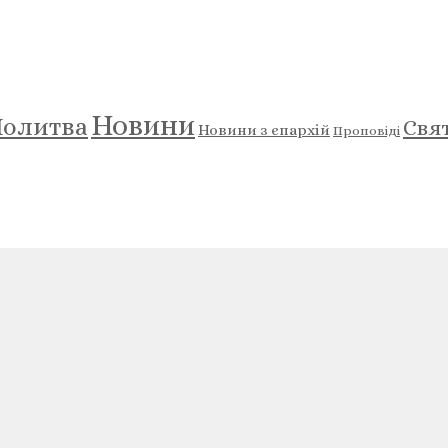
Новини
олитва
Свя
Новини з єпархій
Проповіді