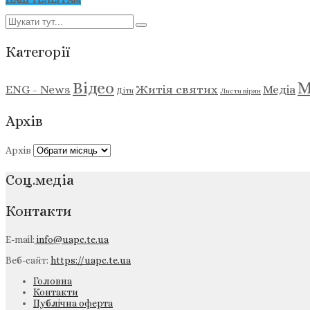
Категорії
М
Відео
ENG - News
Житія святих
Медіа
Діти
Листи вірян
Архів
Архів
Соц.медіа
Контакти
E-mail:
info@uapc.te.ua
Веб-сайт:
https://uapc.te.ua
Головна
Контакти
Публічна оферта