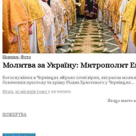
Новини
,
Фото
Молитва за Україну: Митрополит Е
Богослужіння в Чернівцях зібрало сотні вірян, які разом молил
Освячення престолу та храму Різдва Христового у Чернівцях:…
News
,
10 місяців тому
2 хв
читати
Якщо маєте м
ПОЖЕРТВА
НАШ ТЕЛЕГРАМ