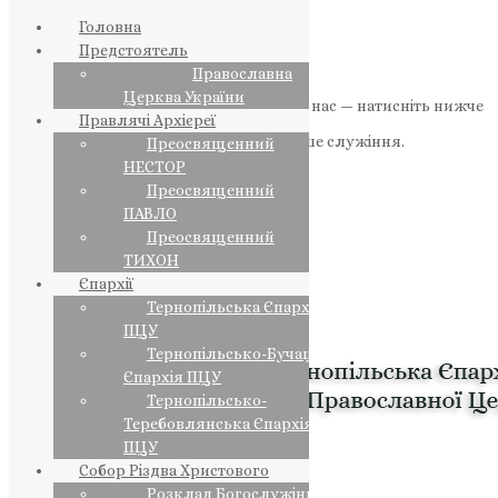
Головна
Предстоятель
Православна
Церква України
Якщо маєте можливість, підтримайте нас — натисніть нижче
Правлячі Архієреї
«Пожертва».
Ваша допомога зміцнює наше служіння.
Преосвященний
НЕСТОР
ПОЖЕРТВА
Преосвященний
ПАВЛО
НАШ ТЕЛЕГРАМ
Преосвященний
ТИХОН
Єпархії
Тернопільська Єпархія
ПЦУ
Тернопільсько-Бучацька
Єпархія ПЦУ
Тернопільсько-
Теребовлянська Єпархія
ПЦУ
Собор Різдва Христового
Розклад Богослужінь