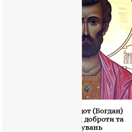
Молитва
Святий мученик Феодот (Богдан)
Анкірський: Приклад доброти та
віри в епоху переслідувань