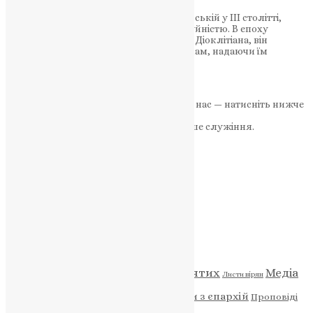
Святий Феодот, живши у Анкірі Галатійській у III столітті,
відзначався особливою добротою та чуйністю. В епоху
переслідувань християн за імператора Діоклітіана, він
захищав та допомагав гонимим вірникам, надаючи їм
притулок…
News
,
3 роки тому
2 хв
читати
Якщо маєте можливість, підтримайте нас — натисніть нижче
«Пожертва».
Ваша допомога зміцнює наше служіння.
ПОЖЕРТВА
НАШ ТЕЛЕГРАМ
Категорії
Відео
ENG - News
Житія святих
Медіа
Діти
Листи вірян
Новини
Молитва
Новини з єпархій
Проповіді