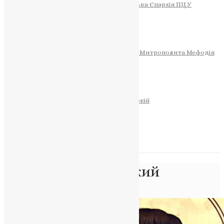
Тернопільсько-Теребовлянська Єпархія ПЦУ
СОБОР РІЗДВА ХРИСТОВОГО
Розклад Богослужінь
Тернопільська Матір Божа
Святині
МИТРОПОЛИТ МЕФОДІЙ
Фонд Пам’яті Блаженнішого Митрополита Мефодія
Історія
ЦЕРКОВНИЙ КАЛЕНДАР
МОЛИТВА
Молитви
ОНЛАЙН ПОСЛУГИ
Записки за здоров’я та за упокій
Запалити свічку
НОВИНИ
Позначка:
Анкірський
Головна
>
Анкірський