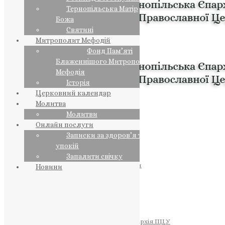
Тернопільська Матір
Божа
Святині
Митрополит Мефодій
Фонд Пам’яті
Блаженнішого Митрополита
Мефодія
Історія
Церковний календар
Молитва
Молитви
Онлайн послуги
Записки за здоров’я та за
упокій
Запалити свічку
ПРЕДСТОЯТЕЛЬ
Православна Церква України
Новини
ПРАВЛЯЧІ АРХІЄРЕЇ
Преосвященний НЕСТОР
Преосвященний ПАВЛО
Преосвященний ТИХОН
ЄПАРХІЇ
Тернопільська Єпархія ПЦУ
Тернопільсько-Бучацька Єпархія ПЦУ