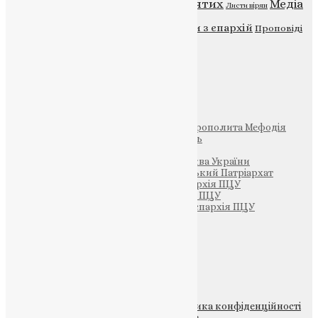
Відео
ENG - News
Житія святих
Медіа
Діти
Листи вірян
Новини
Молитва
Новини з єпархій
Проповіді
Фото
Свята
Інші
Фонд Пам’яті Блаженнішого Митрополита Мефодія
Парафія Святих Жон-Мироносиць
Патріархія ПЦУ (УАПЦ)
Офіційна сторінка – Помісна Церква України
Вселенський Константинопольський Патріархат
Тернопільсько-Кременецька єпархія ПЦУ
Тернопільсько-Бучацька єпархія ПЦУ
Тернопільсько-Теребовлянська єпархія ПЦУ
Щедрик – Церковна Лавка
ПОЖЕРТВА
НАШ ТЕЛЕГРАМ
© 2015-2026 Всі права захищені.
Політика конфіденційності
файлів та Cookie