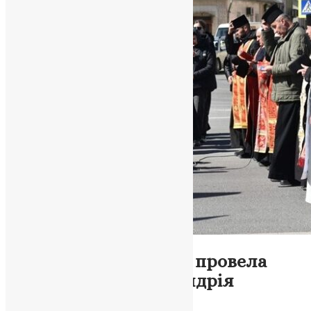
Новини
,
Фото
Теребовля у скорботі провела
захисника України Андрія
Студенного