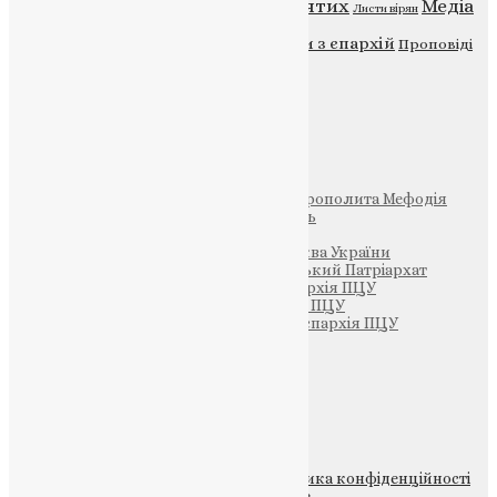
Відео
ENG - News
Житія святих
Медіа
Діти
Листи вірян
Новини
Молитва
Новини з єпархій
Проповіді
Фото
Свята
Інші
Фонд Пам’яті Блаженнішого Митрополита Мефодія
Парафія Святих Жон-Мироносиць
Патріархія ПЦУ (УАПЦ)
Офіційна сторінка – Помісна Церква України
Вселенський Константинопольський Патріархат
Тернопільсько-Кременецька єпархія ПЦУ
Тернопільсько-Бучацька єпархія ПЦУ
Тернопільсько-Теребовлянська єпархія ПЦУ
Щедрик – Церковна Лавка
ПОЖЕРТВА
НАШ ТЕЛЕГРАМ
© 2015-2026 Всі права захищені.
Політика конфіденційності
файлів та Cookie