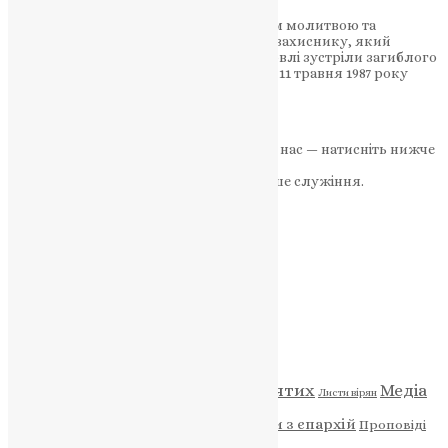
Громада прощалася з полеглим воїном молитвою та
лампадками, віддавши останню шану захиснику, який
загинув на Дніпропетровщині У Теребовлі зустріли загиблого
захисника України Андрія Студенного, 11 травня 1987 року
народження, –…
News
,
3 місяці тому
2 хв
читати
Якщо маєте можливість, підтримайте нас — натисніть нижче
«Пожертва».
Ваша допомога зміцнює наше служіння.
ПОЖЕРТВА
НАШ ТЕЛЕГРАМ
Категорії
Відео
ENG - News
Житія святих
Медіа
Діти
Листи вірян
Новини
Молитва
Новини з єпархій
Проповіді