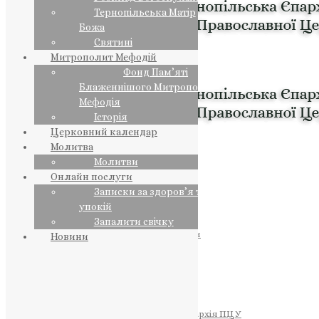
Тернопільська Матір
Божа
Святині
Митрополит Мефодій
Фонд Пам’яті
Блаженнішого Митрополита
Мефодія
Історія
Церковний календар
Молитва
Молитви
Онлайн послуги
Записки за здоров’я та за
упокій
Запалити свічку
ПРЕДСТОЯТЕЛЬ
Православна Церква України
Новини
ПРАВЛЯЧІ АРХІЄРЕЇ
Преосвященний НЕСТОР
Преосвященний ПАВЛО
Преосвященний ТИХОН
ЄПАРХІЇ
Тернопільська Єпархія ПЦУ
Тернопільсько-Бучацька Єпархія ПЦУ