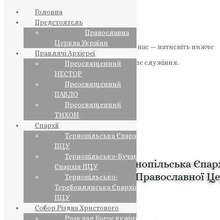
Головна
Предстоятель
Православна
Церква України
Якщо маєте можливість, підтримайте нас — натисніть нижче
Правлячі Архієреї
«Пожертва».
Ваша допомога зміцнює наше служіння.
Преосвященний
НЕСТОР
ПОЖЕРТВА
Преосвященний
ПАВЛО
НАШ ТЕЛЕГРАМ
Преосвященний
ТИХОН
Єпархії
Тернопільська Єпархія
ПЦУ
Тернопільсько-Бучацька
Єпархія ПЦУ
Тернопільсько-
Теребовлянська Єпархія
ПЦУ
Собор Різдва Христового
Розклад Богослужінь