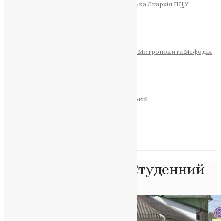
Тернопільсько-Теребовлянська Єпархія ПЦУ
СОБОР РІЗДВА ХРИСТОВОГО
Розклад Богослужінь
Тернопільська Матір Божа
Святині
МИТРОПОЛИТ МЕФОДІЙ
Фонд Пам’яті Блаженнішого Митрополита Мефодія
Історія
ЦЕРКОВНИЙ КАЛЕНДАР
МОЛИТВА
Молитви
ОНЛАЙН ПОСЛУГИ
Записки за здоров’я та за упокій
Запалити свічку
НОВИНИ
Позначка:
Андрій Студенний
Головна
>
Андрій Студенний