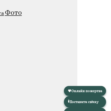
Фото
та
💗
Онлайн пожертва
🕯️
Поставити свічку