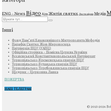
Категорії
М
Відео
ENG - News
Житія святих
Медіа
Діти
Листи вірян
Інші
Фонд Пам’яті Блаженнішого Митрополита Мефодія
Парафія Святих Жон-Мироносиць
Патріархія ПЦУ (УАПЦ)
Офіційна сторінка – Помісна Церква України
Вселенський Константинопольський Патріархат
Тернопільсько-Кременецька єпархія ПЦУ
Тернопільсько-Бучацька єпархія ПЦУ
Тернопільсько-Теребовлянська єпархія ПЦУ
Щедрик – Церковна Лавка
ПОЖЕРТВА
НАШ ТЕЛЕГРАМ
© 2015-2026 Вс