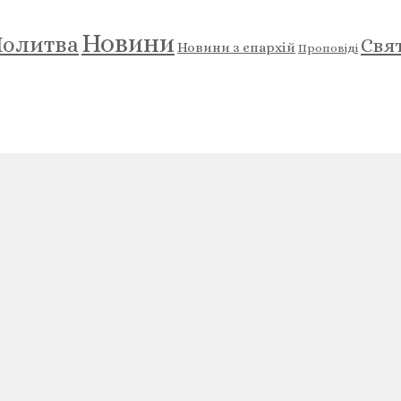
Новини
олитва
Свя
Новини з єпархій
Проповіді