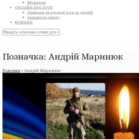
Молитви
ОНЛАЙН ПОСЛУГИ
Записки за здоров’я та за упокій
Запалити свічку
НОВИНИ
Позначка:
Андрій Маринюк
Головна
>
Андрій Маринюк