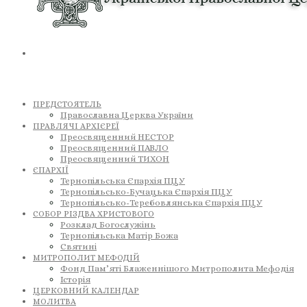
ПРЕДСТОЯТЕЛЬ
Православна Церква України
ПРАВЛЯЧІ АРХІЄРЕЇ
Преосвященний НЕСТОР
Преосвященний ПАВЛО
Преосвященний ТИХОН
ЄПАРХІЇ
Тернопільська Єпархія ПЦУ
Тернопільсько-Бучацька Єпархія ПЦУ
Тернопільсько-Теребовлянська Єпархія ПЦУ
СОБОР РІЗДВА ХРИСТОВОГО
Розклад Богослужінь
Тернопільська Матір Божа
Святині
МИТРОПОЛИТ МЕФОДІЙ
Фонд Пам’яті Блаженнішого Митрополита Мефодія
Історія
ЦЕРКОВНИЙ КАЛЕНДАР
МОЛИТВА