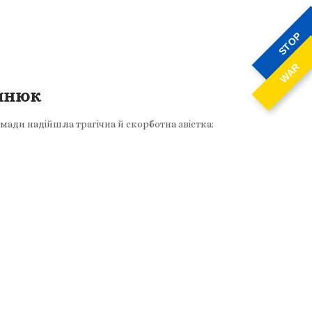
STOP
WAR
ринюк
мади надійшла трагічна й скорботна звістка: