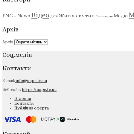
М
Відео
ENG - News
Житія святих
Медіа
Діти
Листи вірян
Архів
Архів
Соц.медіа
Контакти
E-mail:
info@uapc.te.ua
Веб-сайт:
https://uapc.te.ua
Головна
Контакти
Публічна оферта