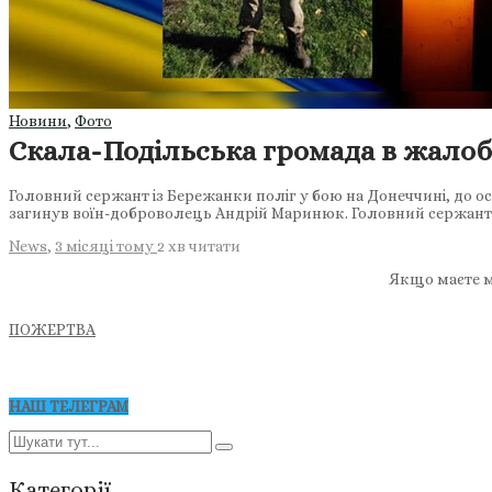
Новини
,
Фото
Скала-Подільська громада в жалоб
Головний сержант із Бережанки поліг у бою на Донеччині, до о
загинув воїн-доброволець Андрій Маринюк. Головний сержант 
News
,
3 місяці тому
2 хв
читати
Якщо маєте м
ПОЖЕРТВА
НАШ ТЕЛЕГРАМ
Категорії