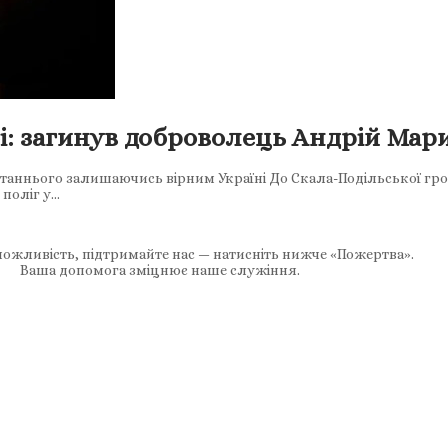
і: загинув доброволець Андрій Ма
станнього залишаючись вірним Україні До Скала-Подільської гро
поліг у…
ожливість, підтримайте нас — натисніть нижче «Пожертва».
Ваша допомога зміцнює наше служіння.