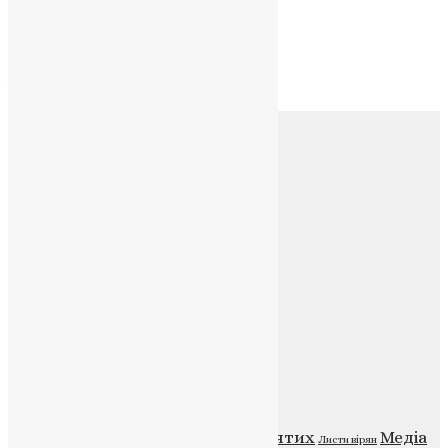
Архів
Архів
Соц.медіа
Контакти
E-mail:
info@uapc.te.ua
Веб-сайт:
https://uapc.te.ua
Головна
Контакти
Публічна оферта
Категорії
Відео
ENG - News
Житія святих
Медіа
Діти
Листи вірян