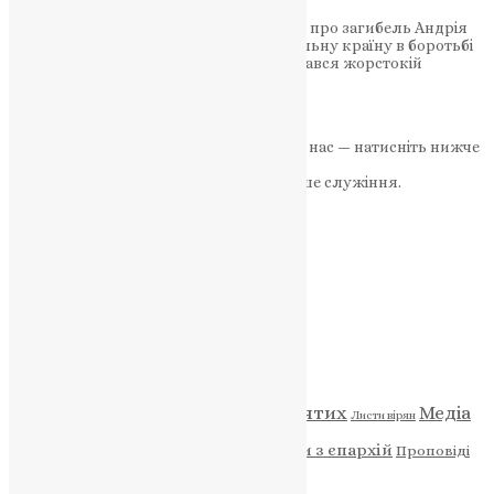
Міський голова Сергій Надал оголосив про загибель Андрія
Карпюка, який віддав своє життя за вільну країну в боротьбі
на сході України. Воїн з Тернополя піддався жорстокій
боротьбі за вільну країну…
News
,
3 роки тому
1 хв
читати
Якщо маєте можливість, підтримайте нас — натисніть нижче
«Пожертва».
Ваша допомога зміцнює наше служіння.
ПОЖЕРТВА
НАШ ТЕЛЕГРАМ
Категорії
Відео
ENG - News
Житія святих
Медіа
Діти
Листи вірян
Новини
Молитва
Новини з єпархій
Проповіді
Фото
Свята