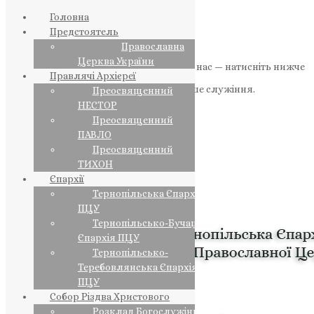
Головна
Предстоятель
Православна
Церква України
Якщо маєте можливість, підтримайте нас — натисніть нижче
Правлячі Архієреї
«Пожертва».
Ваша допомога зміцнює наше служіння.
Преосвященний
НЕСТОР
ПОЖЕРТВА
Преосвященний
ПАВЛО
НАШ ТЕЛЕГРАМ
Преосвященний
ТИХОН
Єпархії
Тернопільська Єпархія
ПЦУ
Тернопільсько-Бучацька
Єпархія ПЦУ
Тернопільсько-
Теребовлянська Єпархія
ПЦУ
Собор Різдва Христового
Розклад Богослужінь