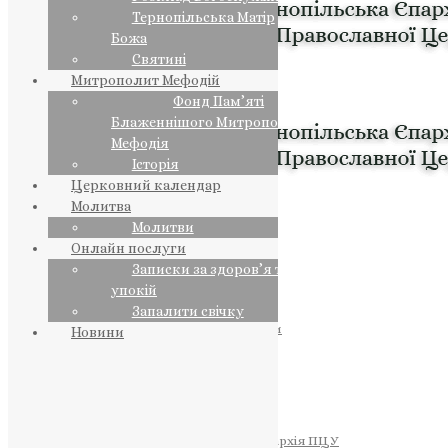
Тернопільська Матір
Божа
Святині
Митрополит Мефодій
Фонд Пам’яті
Блаженнішого Митрополита
Мефодія
Історія
Церковний календар
Молитва
Молитви
Онлайн послуги
Записки за здоров’я та за
упокій
Запалити свічку
ПРЕДСТОЯТЕЛЬ
Православна Церква України
Новини
ПРАВЛЯЧІ АРХІЄРЕЇ
Преосвященний НЕСТОР
Преосвященний ПАВЛО
Преосвященний ТИХОН
ЄПАРХІЇ
Тернопільська Єпархія ПЦУ
Тернопільсько-Бучацька Єпархія ПЦУ