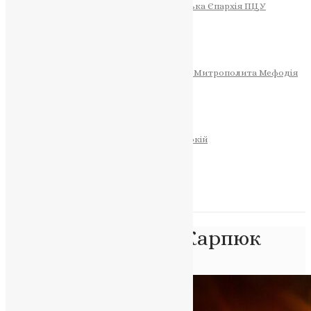
Тернопільсько-Теребовлянська Єпархія ПЦУ
СОБОР РІЗДВА ХРИСТОВОГО
Розклад Богослужінь
Тернопільська Матір Божа
Святині
МИТРОПОЛИТ МЕФОДІЙ
Фонд Пам’яті Блаженнішого Митрополита Мефодія
Історія
ЦЕРКОВНИЙ КАЛЕНДАР
МОЛИТВА
Молитви
ОНЛАЙН ПОСЛУГИ
Записки за здоров’я та за упокій
Запалити свічку
НОВИНИ
Позначка:
Андрій Карпюк
Головна
>
Андрій Карпюк