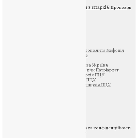
Новини
Молитва
Новини з єпархій
Проповіді
Фото
Свята
Інші
Фонд Пам’яті Блаженнішого Митрополита Мефодія
Парафія Святих Жон-Мироносиць
Патріархія ПЦУ (УАПЦ)
Офіційна сторінка – Помісна Церква України
Вселенський Константинопольський Патріархат
Тернопільсько-Кременецька єпархія ПЦУ
Тернопільсько-Бучацька єпархія ПЦУ
Тернопільсько-Теребовлянська єпархія ПЦУ
Щедрик – Церковна Лавка
ПОЖЕРТВА
НАШ ТЕЛЕГРАМ
© 2015-2026 Всі права захищені.
Політика конфіденційності
файлів та Cookie