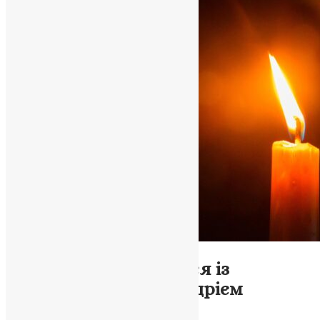
Новини
Тернопіль прощається із
загиблим на війні Андрієм
Карпюком