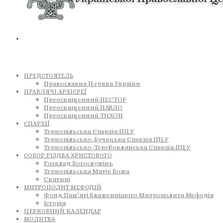
ПРЕДСТОЯТЕЛЬ
Православна Церква України
ПРАВЛЯЧІ АРХІЄРЕЇ
Преосвященний НЕСТОР
Преосвященний ПАВЛО
Преосвященний ТИХОН
ЄПАРХІЇ
Тернопільська Єпархія ПЦУ
Тернопільсько-Бучацька Єпархія ПЦУ
Тернопільсько-Теребовлянська Єпархія ПЦУ
СОБОР РІЗДВА ХРИСТОВОГО
Розклад Богослужінь
Тернопільська Матір Божа
Святині
МИТРОПОЛИТ МЕФОДІЙ
Фонд Пам’яті Блаженнішого Митрополита Мефодія
Історія
ЦЕРКОВНИЙ КАЛЕНДАР
МОЛИТВА