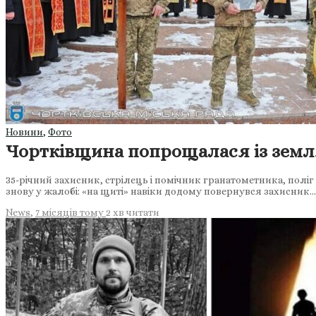
Новини
,
Фото
Чортківщина попрощалася із земля
35-річний захисник, стрілець і помічник гранатометника, полі
знову у жалобі: «на щиті» навіки додому повернувся захисник…
News
,
7 місяців тому
2 хв
читати