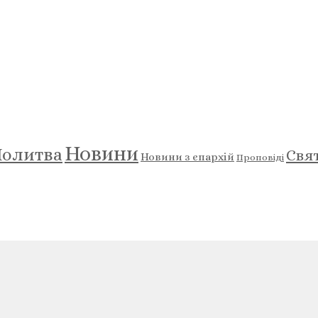
Новини
олитва
Свя
Новини з єпархій
Проповіді