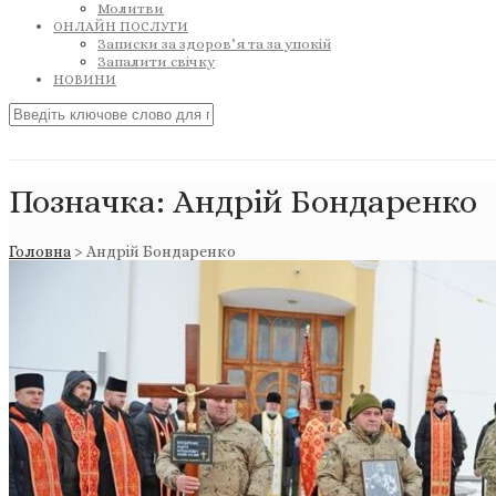
Молитви
ОНЛАЙН ПОСЛУГИ
Записки за здоров’я та за упокій
Запалити свічку
НОВИНИ
Позначка:
Андрій Бондаренко
Головна
>
Андрій Бондаренко