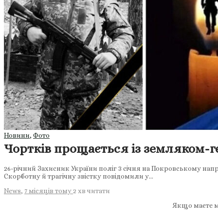
Новини
,
Фото
Чортків прощається із земляком-г
26-річний Захисник України поліг 3 січня на Покровському напр
Скорботну й трагічну звістку повідомили у…
News
,
7 місяців тому
2 хв
читати
Якщо маєте м