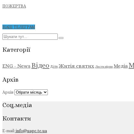
ПОЖЕРТВА
НАШ ТЕЛЕГРАМ
Категорії
М
Відео
ENG - News
Житія святих
Медіа
Діти
Листи вірян
Архів
Архів
Соц.медіа
Контакти
E-mail:
info@uapc.te.ua