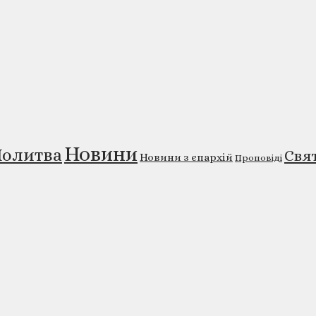
Новини
олитва
Свя
Новини з єпархій
Проповіді