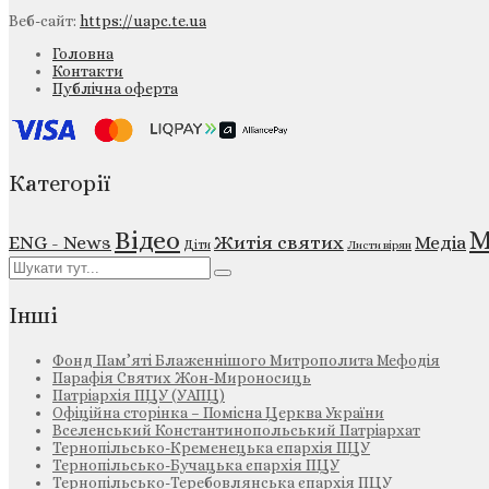
Веб-сайт:
https://uapc.te.ua
Головна
Контакти
Публічна оферта
Категорії
М
Відео
ENG - News
Житія святих
Медіа
Діти
Листи вірян
Інші
Фонд Пам’яті Блаженнішого Митрополита Мефодія
Парафія Святих Жон-Мироносиць
Патріархія ПЦУ (УАПЦ)
Офіційна сторінка – Помісна Церква України
Вселенський Константинопольський Патріархат
Тернопільсько-Кременецька єпархія ПЦУ
Тернопільсько-Бучацька єпархія ПЦУ
Тернопільсько-Теребовлянська єпархія ПЦУ