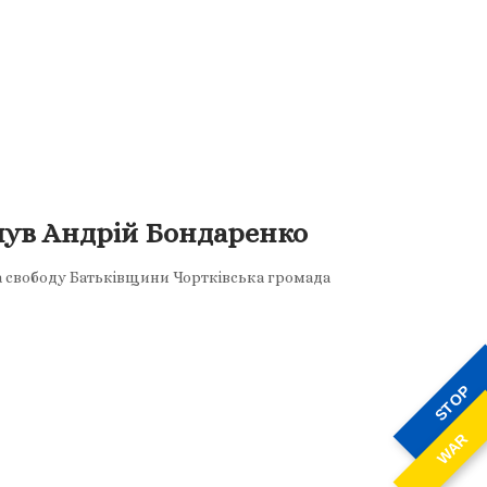
нув Андрій Бондаренко
за свободу Батьківщини Чортківська громада
STOP
WAR