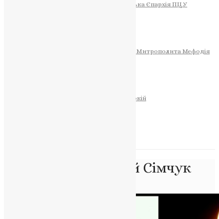
Тернопільсько-Теребовлянська Єпархія ПЦУ
СОБОР РІЗДВА ХРИСТОВОГО
Розклад Богослужінь
Тернопільська Матір Божа
Святині
МИТРОПОЛИТ МЕФОДІЙ
Фонд Пам’яті Блаженнішого Митрополита Мефодія
Історія
ЦЕРКОВНИЙ КАЛЕНДАР
МОЛИТВА
Молитви
ОНЛАЙН ПОСЛУГИ
Записки за здоров’я та за упокій
Запалити свічку
НОВИНИ
Позначка:
Анатолій Сімчук
Головна
>
Анатолій Сімчук