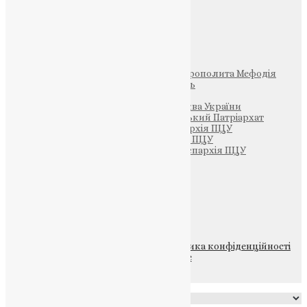
Інші
Фонд Пам’яті Блаженнішого Митрополита Мефодія
Парафія Святих Жон-Мироносиць
Патріархія ПЦУ (УАПЦ)
Офіційна сторінка – Помісна Церква України
Вселенський Константинопольський Патріархат
Тернопільсько-Кременецька єпархія ПЦУ
Тернопільсько-Бучацька єпархія ПЦУ
Тернопільсько-Теребовлянська єпархія ПЦУ
Щедрик – Церковна Лавка
ПОЖЕРТВА
НАШ ТЕЛЕГРАМ
© 2015-2026 Всі права захищені.
Політика конфіденційності
файлів та Cookie