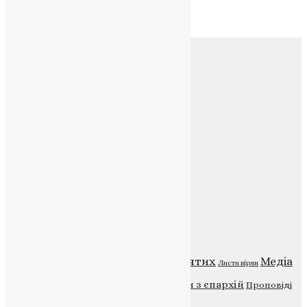
Архів
Соц.медіа
Контакти
E-mail:
info@uapc.te.ua
Веб-сайт:
https://uapc.te.ua
Головна
Контакти
Публічна оферта
Категорії
Відео
ENG - News
Житія святих
Медіа
Діти
Листи вірян
Новини
Молитва
Новини з єпархій
Проповіді
Фото
Свята