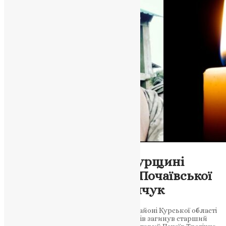
Новини
,
Фото
Трагічна втрата: на Курщині
загинув військовий з Почаївської
громади Анатолій Сімчук
30 серпня 2024 року у Суджанському районі Курської області
під час виконання військових обов’язків загинув старший