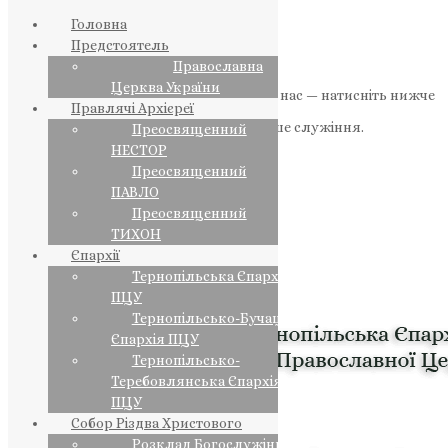
Головна
Предстоятель
Православна
Церква України
Якщо маєте можливість, підтримайте нас — натисніть нижче
Правлячі Архієреї
«Пожертва».
Ваша допомога зміцнює наше служіння.
Преосвященний
НЕСТОР
ПОЖЕРТВА
Преосвященний
ПАВЛО
НАШ ТЕЛЕГРАМ
Преосвященний
ТИХОН
Єпархії
Тернопільська Єпархія
ПЦУ
Тернопільсько-Бучацька
Єпархія ПЦУ
Тернопільсько-
Теребовлянська Єпархія
ПЦУ
Собор Різдва Христового
Розклад Богослужінь