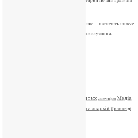
солдат Анатолій Сімчук, житель села Старий Почаїв Трагічна
звістка з фронту: на Курщині загинув…
News
,
2 роки тому
2 хв
читати
Якщо маєте можливість, підтримайте нас — натисніть нижче
«Пожертва».
Ваша допомога зміцнює наше служіння.
ПОЖЕРТВА
НАШ ТЕЛЕГРАМ
Категорії
Відео
ENG - News
Житія святих
Медіа
Діти
Листи вірян
Новини
Молитва
Новини з єпархій
Проповіді
Фото
Свята
Архів