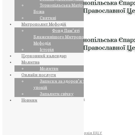
Тернопільська Матір
Божа
Святині
Митрополит Мефодій
Фонд Пам’яті
Блаженнішого Митрополита
Мефодія
Історія
Церковний календар
Молитва
Молитви
Онлайн послуги
Записки за здоров’я та за
упокій
Запалити свічку
ПРЕДСТОЯТЕЛЬ
Православна Церква України
Новини
ПРАВЛЯЧІ АРХІЄРЕЇ
Преосвященний НЕСТОР
Преосвященний ПАВЛО
Преосвященний ТИХОН
ЄПАРХІЇ
Тернопільська Єпархія ПЦУ
Тернопільсько-Бучацька Єпархія ПЦУ