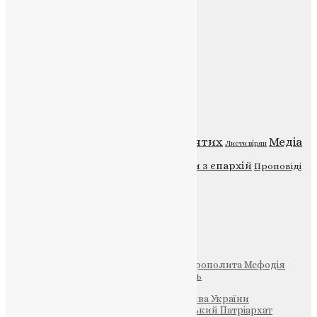
Веб-сайт:
https://uapc.te.ua
Головна
Контакти
Публічна оферта
Категорії
Відео
ENG - News
Житія святих
Медіа
Діти
Листи вірян
Новини
Молитва
Новини з єпархій
Проповіді
Фото
Свята
Інші
Фонд Пам’яті Блаженнішого Митрополита Мефодія
Парафія Святих Жон-Мироносиць
Патріархія ПЦУ (УАПЦ)
Офіційна сторінка – Помісна Церква України
Вселенський Константинопольський Патріархат