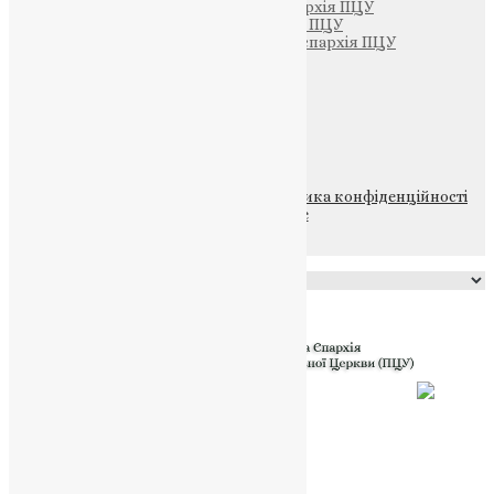
Тернопільсько-Кременецька єпархія ПЦУ
Тернопільсько-Бучацька єпархія ПЦУ
Тернопільсько-Теребовлянська єпархія ПЦУ
Щедрик – Церковна Лавка
ПОЖЕРТВА
НАШ ТЕЛЕГРАМ
© 2015-2026 Всі права захищені.
Політика конфіденційності
файлів та Cookie
Powered by
Translate