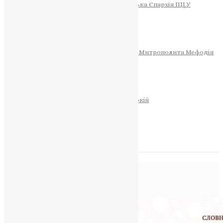
Тернопільсько-Теребовлянська Єпархія ПЦУ
СОБОР РІЗДВА ХРИСТОВОГО
Розклад Богослужінь
Тернопільська Матір Божа
Святині
МИТРОПОЛИТ МЕФОДІЙ
Фонд Пам’яті Блаженнішого Митрополита Мефодія
Історія
ЦЕРКОВНИЙ КАЛЕНДАР
МОЛИТВА
Молитви
ОНЛАЙН ПОСЛУГИ
Записки за здоров’я та за упокій
Запалити свічку
НОВИНИ
Позначка:
алилуя
Головна
>
алилуя