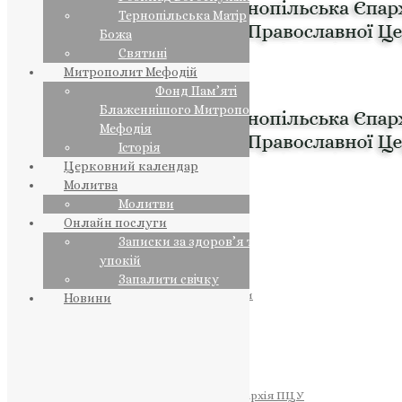
Тернопільська Матір
Божа
Святині
Митрополит Мефодій
Фонд Пам’яті
Блаженнішого Митрополита
Мефодія
Історія
Церковний календар
Молитва
Молитви
Онлайн послуги
Записки за здоров’я та за
упокій
Запалити свічку
ПРЕДСТОЯТЕЛЬ
Православна Церква України
Новини
ПРАВЛЯЧІ АРХІЄРЕЇ
Преосвященний НЕСТОР
Преосвященний ПАВЛО
Преосвященний ТИХОН
ЄПАРХІЇ
Тернопільська Єпархія ПЦУ
Тернопільсько-Бучацька Єпархія ПЦУ