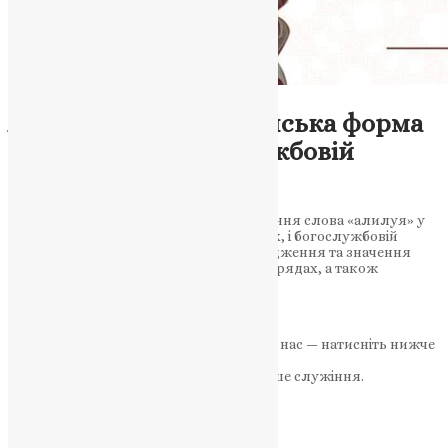
Новини
Алілуя: Давня українська форма
в словнику і богослужбовій
практиці
Стаття розглядає історію та використання слова «алилуя» у
давньоукраїнських словниках, текстах, і богослужбовій
практиці. Детально аналізується походження та значення
цього слова, його роль у релігійних обрядах, а також
виокремлюються моменти…
News
,
3 роки тому
2 хв
читати
Якщо маєте можливість, підтримайте нас — натисніть нижче
«Пожертва».
Ваша допомога зміцнює наше служіння.
ПОЖЕРТВА