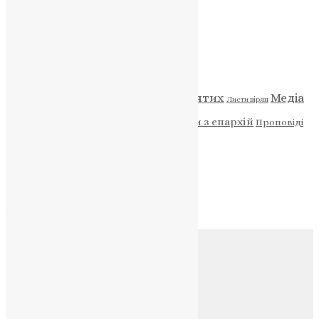
НАШ ТЕЛЕГРАМ
Категорії
Відео
ENG - News
Житія святих
Медіа
Діти
Листи вірян
Новини
Молитва
Новини з єпархій
Проповіді
Фото
Свята
Архів
Архів
Соц.медіа
Контакти
E-mail:
info@uapc.te.ua