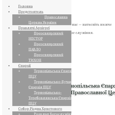
Головна
Предстоятель
Православна
Церква України
Якщо маєте можливість, підтримайте нас — натисніть нижче
Правлячі Архієреї
«Пожертва».
Ваша допомога зміцнює наше служіння.
Преосвященний
НЕСТОР
ПОЖЕРТВА
Преосвященний
ПАВЛО
НАШ ТЕЛЕГРАМ
Преосвященний
ТИХОН
Єпархії
Тернопільська Єпархія
ПЦУ
Тернопільсько-Бучацька
Єпархія ПЦУ
Тернопільсько-
Теребовлянська Єпархія
ПЦУ
Собор Різдва Христового
Розклад Богослужінь