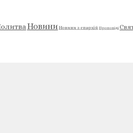
Новини
олитва
Свя
Новини з єпархій
Проповіді