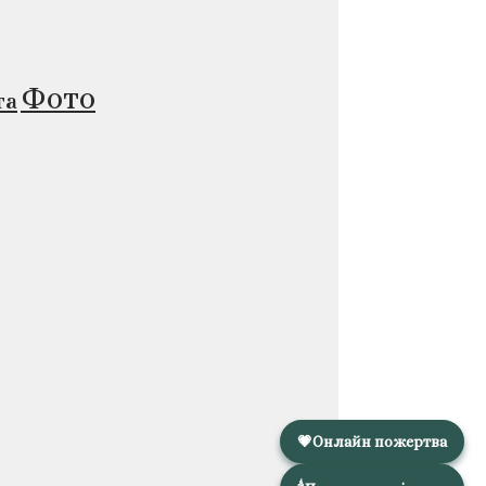
Фото
та
💗
Онлайн пожертва