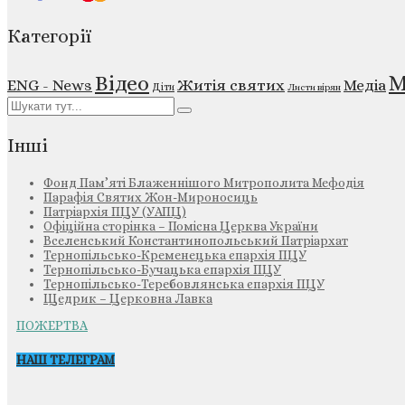
Категорії
М
Відео
ENG - News
Житія святих
Медіа
Діти
Листи вірян
Інші
Фонд Пам’яті Блаженнішого Митрополита Мефодія
Парафія Святих Жон-Мироносиць
Патріархія ПЦУ (УАПЦ)
Офіційна сторінка – Помісна Церква України
Вселенський Константинопольський Патріархат
Тернопільсько-Кременецька єпархія ПЦУ
Тернопільсько-Бучацька єпархія ПЦУ
Тернопільсько-Теребовлянська єпархія ПЦУ
Щедрик – Церковна Лавка
ПОЖЕРТВА
НАШ ТЕЛЕГРАМ