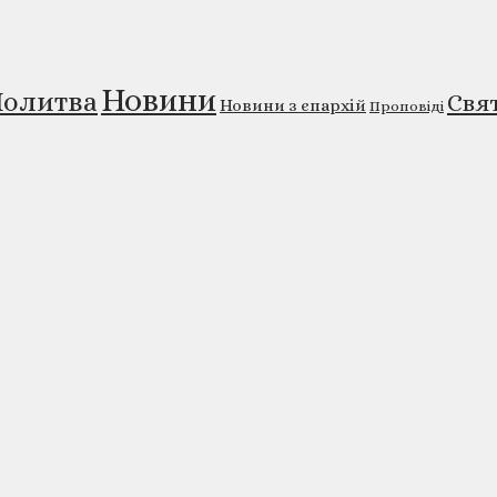
Новини
олитва
Свя
Новини з єпархій
Проповіді