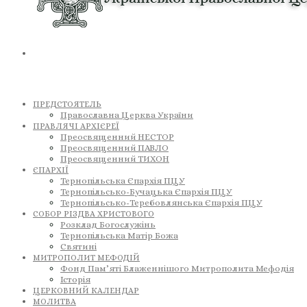
ПРЕДСТОЯТЕЛЬ
Православна Церква України
ПРАВЛЯЧІ АРХІЄРЕЇ
Преосвященний НЕСТОР
Преосвященний ПАВЛО
Преосвященний ТИХОН
ЄПАРХІЇ
Тернопільська Єпархія ПЦУ
Тернопільсько-Бучацька Єпархія ПЦУ
Тернопільсько-Теребовлянська Єпархія ПЦУ
СОБОР РІЗДВА ХРИСТОВОГО
Розклад Богослужінь
Тернопільська Матір Божа
Святині
МИТРОПОЛИТ МЕФОДІЙ
Фонд Пам’яті Блаженнішого Митрополита Мефодія
Історія
ЦЕРКОВНИЙ КАЛЕНДАР
МОЛИТВА