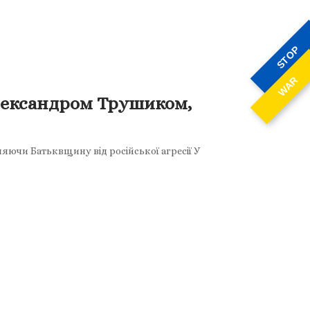
STOP
WAR
лександром Трушиком,
няючи Батьквщину від російської агресії У