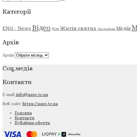
Категорії
М
Відео
ENG - News
Житія святих
Медіа
Діти
Листи вірян
Архів
Архів
Соц.медіа
Контакти
E-mail:
info@uapc.te.ua
Веб-сайт:
https://uapc.te.ua
Головна
Контакти
Публічна оферта