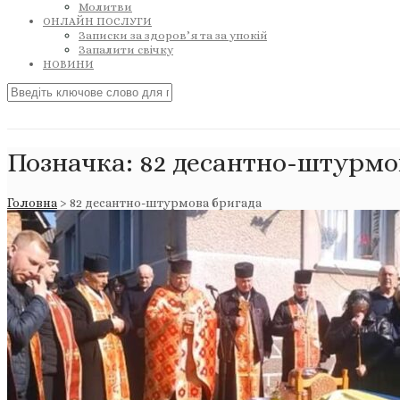
Молитви
ОНЛАЙН ПОСЛУГИ
Записки за здоров’я та за упокій
Запалити свічку
НОВИНИ
Позначка:
82 десантно-штурмо
Головна
>
82 десантно-штурмова бригада