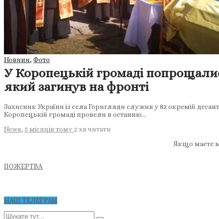
Новини
,
Фото
У Коропецькій громаді попрощали
який загинув на фронті
Захисник України із села Горигляди служив у 82 окремій десант
Коропецькій громаді провели в останню…
News
,
5 місяців тому
2 хв
читати
Якщо маєте м
ПОЖЕРТВА
НАШ ТЕЛЕГРАМ