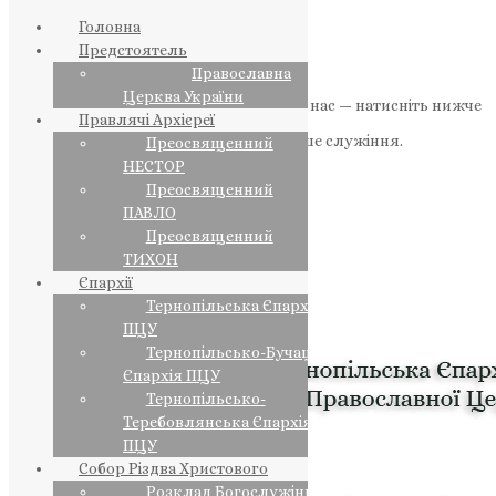
Головна
Предстоятель
Православна
Церква України
Якщо маєте можливість, підтримайте нас — натисніть нижче
Правлячі Архієреї
«Пожертва».
Ваша допомога зміцнює наше служіння.
Преосвященний
НЕСТОР
ПОЖЕРТВА
Преосвященний
ПАВЛО
НАШ ТЕЛЕГРАМ
Преосвященний
ТИХОН
Єпархії
Тернопільська Єпархія
ПЦУ
Тернопільсько-Бучацька
Єпархія ПЦУ
Тернопільсько-
Теребовлянська Єпархія
ПЦУ
Собор Різдва Христового
Розклад Богослужінь