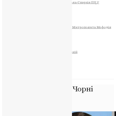
Тернопільсько-Теребовлянська Єпархія ПЦУ
СОБОР РІЗДВА ХРИСТОВОГО
Розклад Богослужінь
Тернопільська Матір Божа
Святині
МИТРОПОЛИТ МЕФОДІЙ
Фонд Пам’яті Блаженнішого Митрополита Мефодія
Історія
ЦЕРКОВНИЙ КАЛЕНДАР
МОЛИТВА
Молитви
ОНЛАЙН ПОСЛУГИ
Записки за здоров’я та за упокій
Запалити свічку
НОВИНИ
Позначка:
72 ОМБр Чорні
Запорожці
Головна
>
72 ОМБр Чорні Запорожці