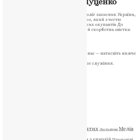
бригади Володимир Луценко
У бою поблизу Олексієво-Дружківки поліг захисник України,
житель села Таурів Володимир Луценко, який з честю
боронив українську землю від російських окупантів До
громади Козівщини надійшла трагічна й скорботна звістка:
на…
News
,
3 місяці тому
2 хв
читати
Якщо маєте можливість, підтримайте нас — натисніть нижче
«Пожертва».
Ваша допомога зміцнює наше служіння.
ПОЖЕРТВА
НАШ ТЕЛЕГРАМ
Категорії
Відео
ENG - News
Житія святих
Медіа
Діти
Листи вірян
Новини
Молитва
Новини з єпархій
Проповіді