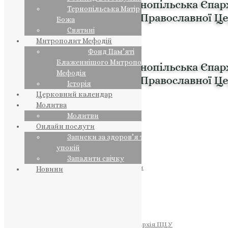
Тернопільська Матір
Божа
Святині
Митрополит Мефодій
Фонд Пам’яті
Блаженнішого Митрополита
Мефодія
Історія
Церковний календар
Молитва
Молитви
Онлайн послуги
Записки за здоров’я та за
упокій
Запалити свічку
ПРЕДСТОЯТЕЛЬ
Православна Церква України
Новини
ПРАВЛЯЧІ АРХІЄРЕЇ
Преосвященний НЕСТОР
Преосвященний ПАВЛО
Преосвященний ТИХОН
ЄПАРХІЇ
Тернопільська Єпархія ПЦУ
Тернопільсько-Бучацька Єпархія ПЦУ