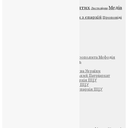
Відео
ENG - News
Житія святих
Медіа
Діти
Листи вірян
Новини
Молитва
Новини з єпархій
Проповіді
Фото
Свята
Інші
Фонд Пам’яті Блаженнішого Митрополита Мефодія
Парафія Святих Жон-Мироносиць
Патріархія ПЦУ (УАПЦ)
Офіційна сторінка – Помісна Церква України
Вселенський Константинопольський Патріархат
Тернопільсько-Кременецька єпархія ПЦУ
Тернопільсько-Бучацька єпархія ПЦУ
Тернопільсько-Теребовлянська єпархія ПЦУ
Щедрик – Церковна Лавка
ПОЖЕРТВА
НАШ ТЕЛЕГРАМ