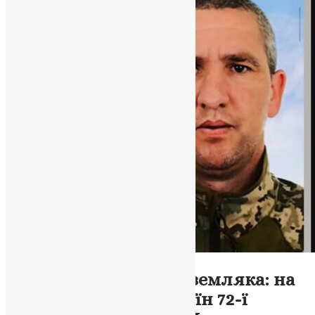
Новини
,
Фото
Козівщина втратила земляка: на
Донеччині загинув воїн 72-ї