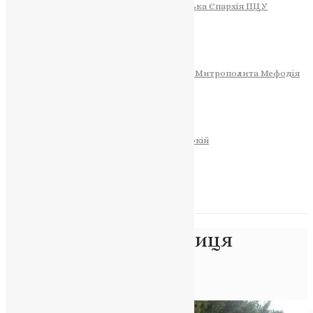
Тернопільсько-Теребовлянська Єпархія ПЦУ
СОБОР РІЗДВА ХРИСТОВОГО
Розклад Богослужінь
Тернопільська Матір Божа
Святині
МИТРОПОЛИТ МЕФОДІЙ
Фонд Пам’яті Блаженнішого Митрополита Мефодія
Історія
ЦЕРКОВНИЙ КАЛЕНДАР
МОЛИТВА
Молитви
ОНЛАЙН ПОСЛУГИ
Записки за здоров’я та за упокій
Запалити свічку
НОВИНИ
Позначка:
52-а річниця
упокоєння
Головна
>
52-а річниця упокоєння