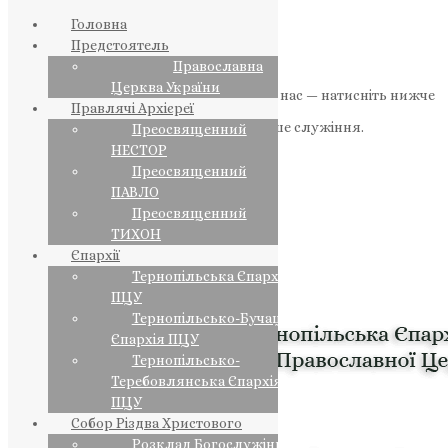
Головна
Предстоятель
Православна
Церква України
Якщо маєте можливість, підтримайте нас — натисніть нижче
Правлячі Архієреї
«Пожертва».
Ваша допомога зміцнює наше служіння.
Преосвященний
НЕСТОР
ПОЖЕРТВА
Преосвященний
ПАВЛО
НАШ ТЕЛЕГРАМ
Преосвященний
ТИХОН
Єпархії
Тернопільська Єпархія
ПЦУ
Тернопільсько-Бучацька
Єпархія ПЦУ
Тернопільсько-
Теребовлянська Єпархія
ПЦУ
Собор Різдва Христового
Розклад Богослужінь