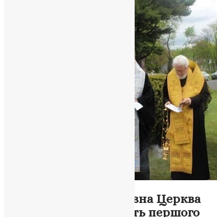
Новини
,
Фото
Українська Православна Церква
США вшановує пам’ять першого