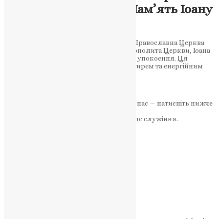
митрополита: Вічна Пам’ять Іоану
Теодоровичу
Цього року Українська Автокефальна Православна Церква
США вшановує пам’ять першого митрополита Церкви, Іоана
Теодоровича, з нагоди 52-ї річниці його упокоєння. Ця
історична постать була передовим пастирем та енергійним
лідером, який…
News
,
3 роки тому
1 хв
читати
Якщо маєте можливість, підтримайте нас — натисніть нижче
«Пожертва».
Ваша допомога зміцнює наше служіння.
ПОЖЕРТВА
НАШ ТЕЛЕГРАМ
Категорії