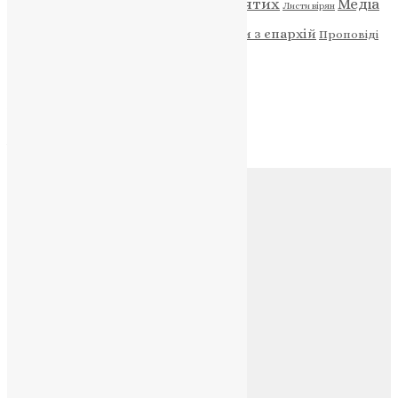
Відео
ENG - News
Житія святих
Медіа
Діти
Листи вірян
Новини
Молитва
Новини з єпархій
Проповіді
Фото
Свята
Архів
Архів
Соц.медіа
Контакти
E-mail:
info@uapc.te.ua
Веб-сайт:
https://uapc.te.ua
Головна
Контакти
Публічна оферта