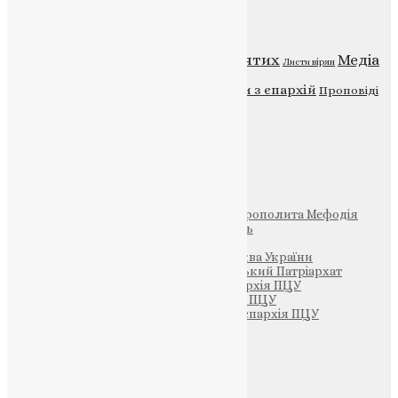
Категорії
Відео
ENG - News
Житія святих
Медіа
Діти
Листи вірян
Новини
Молитва
Новини з єпархій
Проповіді
Фото
Свята
Інші
Фонд Пам’яті Блаженнішого Митрополита Мефодія
Парафія Святих Жон-Мироносиць
Патріархія ПЦУ (УАПЦ)
Офіційна сторінка – Помісна Церква України
Вселенський Константинопольський Патріархат
Тернопільсько-Кременецька єпархія ПЦУ
Тернопільсько-Бучацька єпархія ПЦУ
Тернопільсько-Теребовлянська єпархія ПЦУ
Щедрик – Церковна Лавка
ПОЖЕРТВА
НАШ ТЕЛЕГРАМ