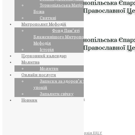
Тернопільська Матір
Божа
Святині
Митрополит Мефодій
Фонд Пам’яті
Блаженнішого Митрополита
Мефодія
Історія
Церковний календар
Молитва
Молитви
Онлайн послуги
Записки за здоров’я та за
упокій
Запалити свічку
ПРЕДСТОЯТЕЛЬ
Православна Церква України
Новини
ПРАВЛЯЧІ АРХІЄРЕЇ
Преосвященний НЕСТОР
Преосвященний ПАВЛО
Преосвященний ТИХОН
ЄПАРХІЇ
Тернопільська Єпархія ПЦУ
Тернопільсько-Бучацька Єпархія ПЦУ