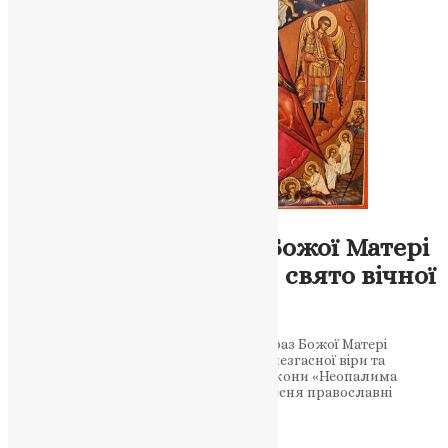
Молитва
,
Новини
,
Фото
Вшанування образу Божої Матері
«Неопалима Купина»: свято вічної
благодаті
4 вересня православні вшановують образ Божої Матері
«Неопалима Купина», що є символом незгасної віри та
духовного захисту. Духовне значення ікони «Неопалима
Купина» в православній традиції 4 вересня православні
християни з…
News
,
2 роки тому
3 хв
читати