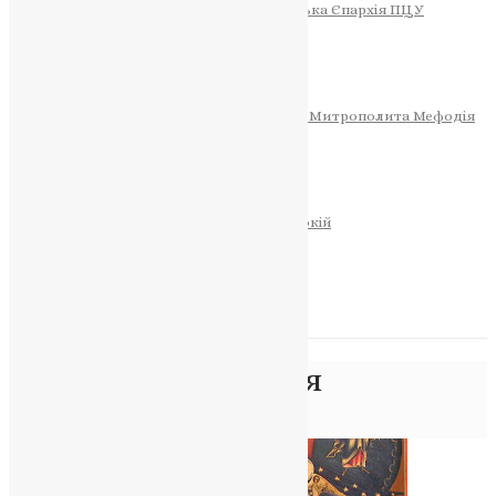
Тернопільсько-Теребовлянська Єпархія ПЦУ
СОБОР РІЗДВА ХРИСТОВОГО
Розклад Богослужінь
Тернопільська Матір Божа
Святині
МИТРОПОЛИТ МЕФОДІЙ
Фонд Пам’яті Блаженнішого Митрополита Мефодія
Історія
ЦЕРКОВНИЙ КАЛЕНДАР
МОЛИТВА
Молитви
ОНЛАЙН ПОСЛУГИ
Записки за здоров’я та за упокій
Запалити свічку
НОВИНИ
Позначка:
4 вересня
Головна
>
4 вересня