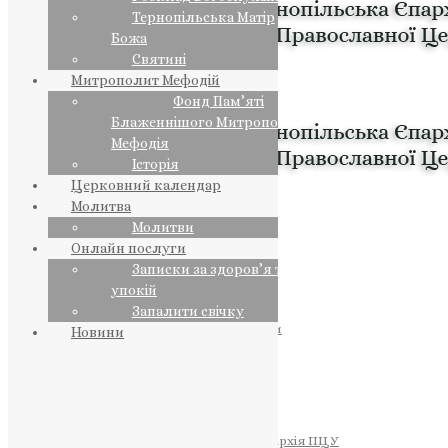
Тернопільська Матір
Божа
Святині
Митрополит Мефодій
Фонд Пам’яті
Блаженнішого Митрополита
Мефодія
Історія
Церковний календар
Молитва
Молитви
Онлайн послуги
Записки за здоров’я та за
упокій
Запалити свічку
ПРЕДСТОЯТЕЛЬ
Православна Церква України
Новини
ПРАВЛЯЧІ АРХІЄРЕЇ
Преосвященний НЕСТОР
Преосвященний ПАВЛО
Преосвященний ТИХОН
ЄПАРХІЇ
Тернопільська Єпархія ПЦУ
Тернопільсько-Бучацька Єпархія ПЦУ