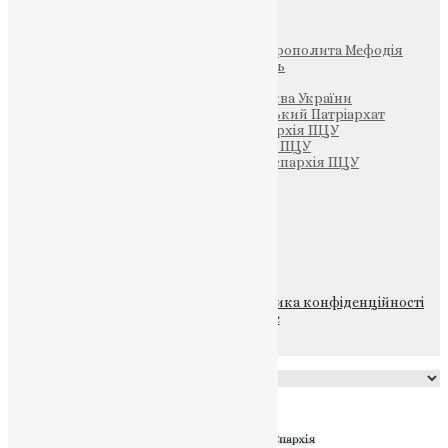
Інші
Фонд Пам’яті Блаженнішого Митрополита Мефодія
Парафія Святих Жон-Мироносиць
Патріархія ПЦУ (УАПЦ)
Офіційна сторінка – Помісна Церква України
Вселенський Константинопольський Патріархат
Тернопільсько-Кременецька єпархія ПЦУ
Тернопільсько-Бучацька єпархія ПЦУ
Тернопільсько-Теребовлянська єпархія ПЦУ
Щедрик – Церковна Лавка
ПОЖЕРТВА
НАШ ТЕЛЕГРАМ
© 2015-2026 Всі права захищені.
Політика конфіденційності
файлів та Cookie
Powered by
Translate