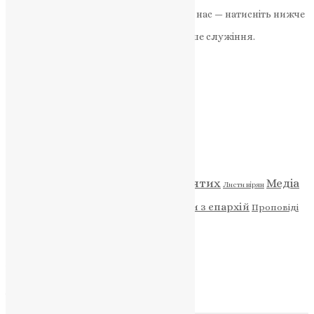
Якщо маєте можливість, підтримайте нас — натисніть нижче
«Пожертва».
Ваша допомога зміцнює наше служіння.
ПОЖЕРТВА
НАШ ТЕЛЕГРАМ
Категорії
Відео
ENG - News
Житія святих
Медіа
Діти
Листи вірян
Новини
Молитва
Новини з єпархій
Проповіді
Фото
Свята
Архів
Архів