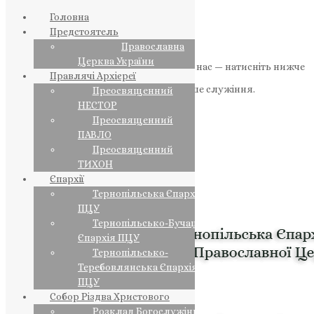
Головна
Предстоятель
Православна
Церква України
Якщо маєте можливість, підтримайте нас — натисніть нижче
Правлячі Архієреї
«Пожертва».
Ваша допомога зміцнює наше служіння.
Преосвященний
НЕСТОР
ПОЖЕРТВА
Преосвященний
ПАВЛО
НАШ ТЕЛЕГРАМ
Преосвященний
ТИХОН
Єпархії
Тернопільська Єпархія
ПЦУ
Тернопільсько-Бучацька
Єпархія ПЦУ
Тернопільсько-
Теребовлянська Єпархія
ПЦУ
Собор Різдва Христового
Розклад Богослужінь