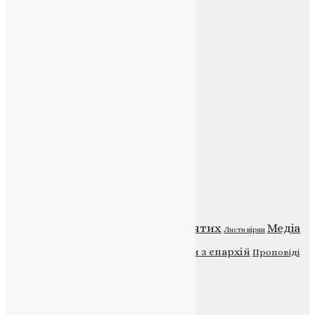
Соц.медіа
Контакти
E-mail:
info@uapc.te.ua
Веб-сайт:
https://uapc.te.ua
Головна
Контакти
Публічна оферта
Категорії
Відео
ENG - News
Житія святих
Медіа
Діти
Листи вірян
Новини
Молитва
Новини з єпархій
Проповіді
Фото
Свята