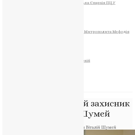
Тернопільсько-Теребовлянська Єпархія ПЦУ
СОБОР РІЗДВА ХРИСТОВОГО
Розклад Богослужінь
Тернопільська Матір Божа
Святині
МИТРОПОЛИТ МЕФОДІЙ
Фонд Пам’яті Блаженнішого Митрополита Мефодія
Історія
ЦЕРКОВНИЙ КАЛЕНДАР
МОЛИТВА
Молитви
ОНЛАЙН ПОСЛУГИ
Записки за здоров’я та за упокій
Запалити свічку
НОВИНИ
Позначка:
34-річний захисник
із Шостки Віталій Шумей
Головна
>
34-річний захисник із Шостки Віталій Шумей