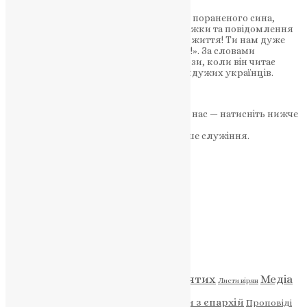
Батько годинами перебуває біля ліжка пораненого сина,
розповідає новини з фронту, читає книжки та повідомлення
підтримки від українців: «Тримайся за життя! Ти нам дуже
потрібен!», «Ти сильний! Ти впораєшся!». За словами
Сергія, по щоках Віталія котяться сльози, коли він читає
слова вдячності та підтримки від небайдужих українців.
UAPC
,
4 роки тому
2 хв
читати
Якщо маєте можливість, підтримайте нас — натисніть нижче
«Пожертва».
Ваша допомога зміцнює наше служіння.
ПОЖЕРТВА
НАШ ТЕЛЕГРАМ
Категорії
Відео
ENG - News
Житія святих
Медіа
Діти
Листи вірян
Новини
Молитва
Новини з єпархій
Проповіді