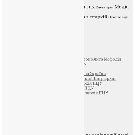
Відео
ENG - News
Житія святих
Медіа
Діти
Листи вірян
Новини
Молитва
Новини з єпархій
Проповіді
Фото
Свята
Інші
Фонд Пам’яті Блаженнішого Митрополита Мефодія
Парафія Святих Жон-Мироносиць
Патріархія ПЦУ (УАПЦ)
Офіційна сторінка – Помісна Церква України
Вселенський Константинопольський Патріархат
Тернопільсько-Кременецька єпархія ПЦУ
Тернопільсько-Бучацька єпархія ПЦУ
Тернопільсько-Теребовлянська єпархія ПЦУ
Щедрик – Церковна Лавка
ПОЖЕРТВА
НАШ ТЕЛЕГРАМ