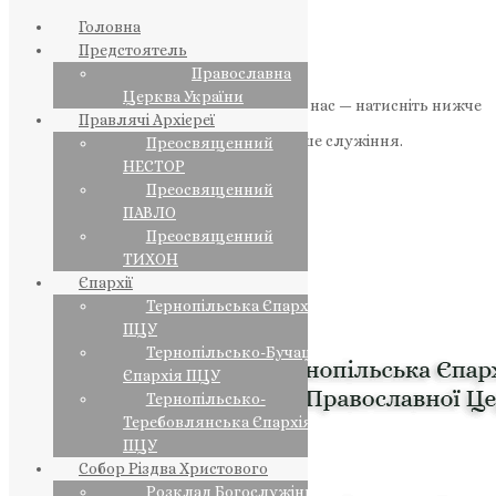
Головна
Предстоятель
Православна
Церква України
Якщо маєте можливість, підтримайте нас — натисніть нижче
Правлячі Архієреї
«Пожертва».
Ваша допомога зміцнює наше служіння.
Преосвященний
НЕСТОР
ПОЖЕРТВА
Преосвященний
ПАВЛО
НАШ ТЕЛЕГРАМ
Преосвященний
ТИХОН
Єпархії
Тернопільська Єпархія
ПЦУ
Тернопільсько-Бучацька
Єпархія ПЦУ
Тернопільсько-
Теребовлянська Єпархія
ПЦУ
Собор Різдва Христового
Розклад Богослужінь