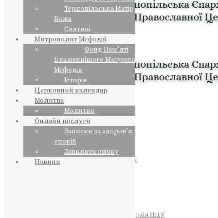
Тернопільська Матір
Божа
Святині
Митрополит Мефодій
Фонд Пам’яті
Блаженнішого Митрополита
Мефодія
Історія
Церковний календар
Молитва
Молитви
Онлайн послуги
Записки за здоров’я та за
упокій
Запалити свічку
ПРЕДСТОЯТЕЛЬ
Православна Церква України
Новини
ПРАВЛЯЧІ АРХІЄРЕЇ
Преосвященний НЕСТОР
Преосвященний ПАВЛО
Преосвященний ТИХОН
ЄПАРХІЇ
Тернопільська Єпархія ПЦУ
Тернопільсько-Бучацька Єпархія ПЦУ