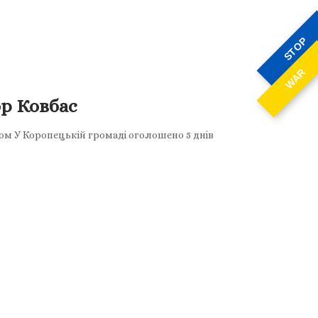
STOP
WAR
ор Ковбас
ом У Коропецькій громаді оголошено 5 днів