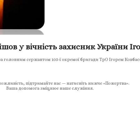
йшов у вічність захисник України Іг
за головним сержантом 105-ї окремої бригади ТрО Ігорем Ковбас
ожливість, підтримайте нас — натисніть нижче «Пожертва».
Ваша допомога зміцнює наше служіння.