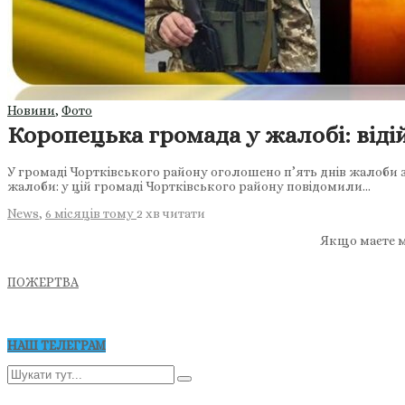
Новини
,
Фото
Коропецька громада у жалобі: віді
У громаді Чортківського району оголошено п’ять днів жалоби 
жалоби: у цій громаді Чортківського району повідомили…
News
,
6 місяців тому
2 хв
читати
Якщо маєте м
ПОЖЕРТВА
НАШ ТЕЛЕГРАМ