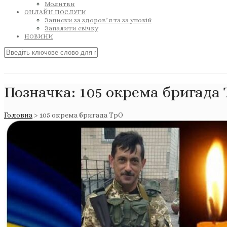
Молитви
ОНЛАЙН ПОСЛУГИ
Записки за здоров’я та за упокій
Запалити свічку
НОВИНИ
Позначка:
105 окрема бригада
Головна
>
105 окрема бригада ТрО