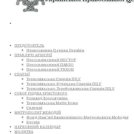
ПРЕДСТОЯТЕЛЬ
Православна Церква України
ПРАВЛЯЧІ АРХІЄРЕЇ
Преосвященний НЕСТОР
Преосвященний ПАВЛО
Преосвященний ТИХОН
ЄПАРХІЇ
Тернопільська Єпархія ПЦУ
Тернопільсько-Бучацька Єпархія ПЦУ
Тернопільсько-Теребовлянська Єпархія ПЦУ
СОБОР РІЗДВА ХРИСТОВОГО
Розклад Богослужінь
Тернопільська Матір Божа
Святині
МИТРОПОЛИТ МЕФОДІЙ
Фонд Пам’яті Блаженнішого Митрополита Мефодія
Історія
ЦЕРКОВНИЙ КАЛЕНДАР
МОЛИТВА