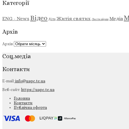
Категорії
М
Відео
ENG - News
Житія святих
Медіа
Діти
Листи вірян
Архів
Архів
Соц.медіа
Контакти
E-mail:
info@uapc.te.ua
Веб-сайт:
https://uapc.te.ua
Головна
Контакти
Публічна оферта