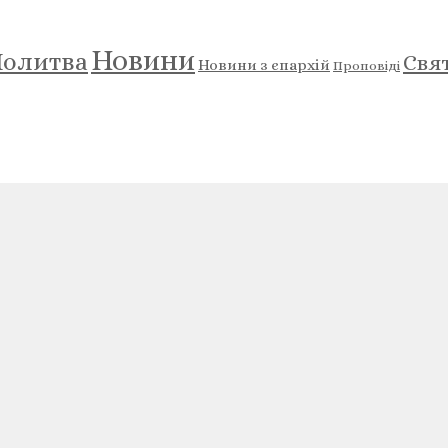
Новини
олитва
Свя
Новини з єпархій
Проповіді