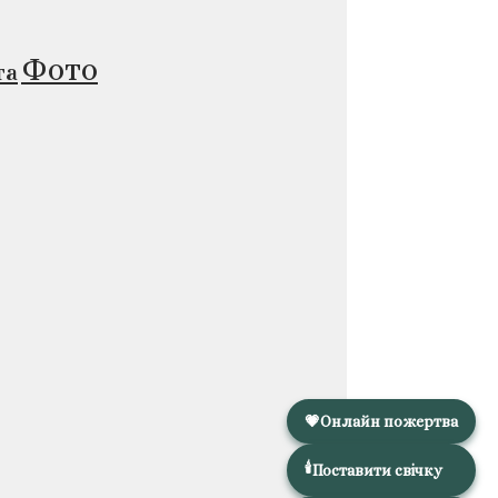
Фото
та
💗
Онлайн пожертва
🕯️
Поставити свічку