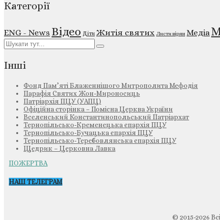
Категорії
М
Відео
ENG - News
Житія святих
Медіа
Діти
Листи вірян
Інші
Фонд Пам’яті Блаженнішого Митрополита Мефодія
Парафія Святих Жон-Мироносиць
Патріархія ПЦУ (УАПЦ)
Офіційна сторінка – Помісна Церква України
Вселенський Константинопольський Патріархат
Тернопільсько-Кременецька єпархія ПЦУ
Тернопільсько-Бучацька єпархія ПЦУ
Тернопільсько-Теребовлянська єпархія ПЦУ
Щедрик – Церковна Лавка
ПОЖЕРТВА
НАШ ТЕЛЕГРАМ
© 2015-2026 Вс