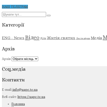
НАШ ТЕЛЕГРАМ
Категорії
М
Відео
ENG - News
Житія святих
Медіа
Діти
Листи вірян
Архів
Архів
Соц.медіа
Контакти
E-mail:
info@uapc.te.ua
Веб-сайт:
https://uapc.te.ua
Головна