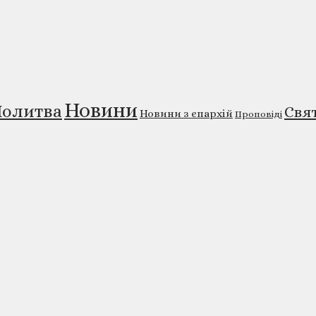
Новини
олитва
Свя
Новини з єпархій
Проповіді