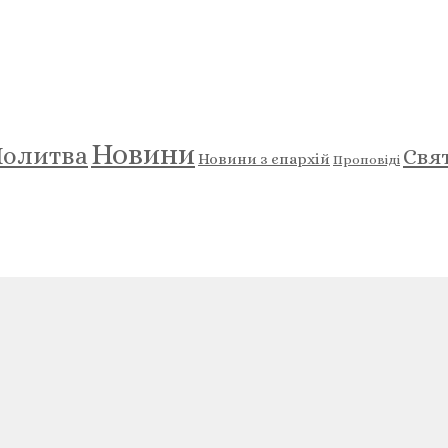
Новини
олитва
Свя
Новини з єпархій
Проповіді