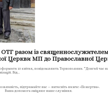
 ОТГ разом із священнослужителем
ної Церкви МП до Православної Цер
 оформити 10 квітня, повідомляють Тернополяни. “Довгий час н
ізацій. Від…
ожливість, підтримайте нас — натисніть нижче «Пожертва».
Ваша допомога зміцнює наше служіння.