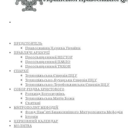
ПРЕДСТОЯТЕЛЬ
Православна Церква України
ПРАВЛЯЧІ АРХІЄРЕЇ
Преосвященний НЕСТОР
Преосвященний ПАВЛО
Преосвященний ТИХОН
ЄПАРХІЇ
Тернопільська Єпархія ПЦУ
Тернопільсько-Бучацька Єпархія ПЦУ
Тернопільсько-Теребовлянська Єпархія ПЦУ
СОБОР РІЗДВА ХРИСТОВОГО
Розклад Богослужінь
Тернопільська Матір Божа
Святині
МИТРОПОЛИТ МЕФОДІЙ
Фонд Пам’яті Блаженнішого Митрополита Мефодія
Історія
ЦЕРКОВНИЙ КАЛЕНДАР
МОЛИТВА