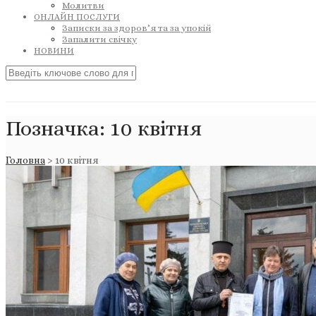
Молитви
ОНЛАЙН ПОСЛУГИ
Записки за здоров’я та за упокій
Запалити свічку
НОВИНИ
Позначка:
10 квітня
Головна
>
10 квітня