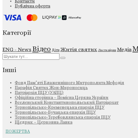
Контакти
Публічна оферта
Категорії
М
Відео
ENG - News
Житія святих
Медіа
Діти
Листи вірян
Інші
Фонд Пам’яті Блаженнішого Митрополита Мефодія
Парафія Святих Жон-Мироносиць
Патріархія ПЦУ (УАПЦ)
Офіційна сторінка – Помісна Церква України
Вселенський Константинопольський Патріархат
Тернопільсько-Кременецька єпархія ПЦУ
Тернопільсько-Бучацька єпархія ПЦУ
Тернопільсько-Теребовлянська єпархія ПЦУ
Щедрик – Церковна Лавка
ПОЖЕРТВА