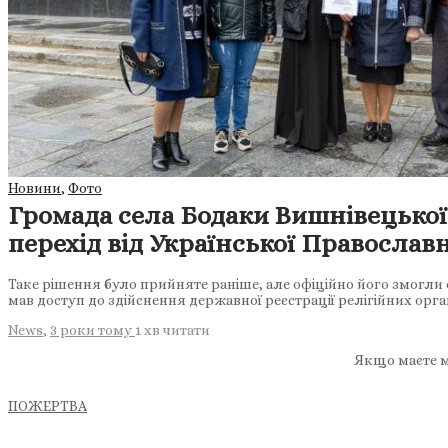
Новини
,
Фото
Громада села Бодаки Вишнівецької
перехід від Української Православ
Таке рішення було прийняте раніше, але офіційно його змогли
мав доступ до здійснення державної реєстрації релігійних орган
News
,
3 роки тому
1 хв
читати
Якщо маєте м
ПОЖЕРТВА